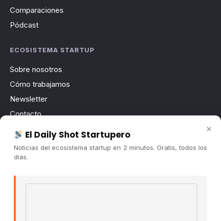
Comparaciones
Pódcast
ECOSISTEMA STARTUP
Sobre nosotros
Cómo trabajamos
Newsletter
Contacto
×
Publicidad
El Daily Shot Startupero
Convocatorias
Noticias del ecosistema startup en 2 minutos. Gratis, todos los
días.
COMUNIDAD
Comunidad (Skool) ↗
Email address
Blog Cristian Tala ↗
Es La Hora de Aprender ↗