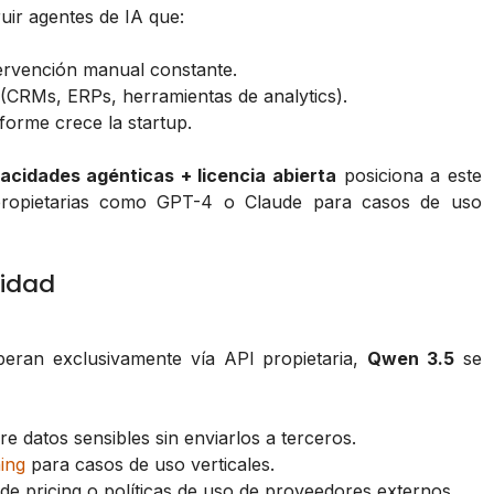
uir agentes de IA que:
tervención manual constante.
 (CRMs, ERPs, herramientas de analytics).
forme crece la startup.
acidades agénticas + licencia abierta
posiciona a este
 propietarias como GPT-4 o Claude para casos de uso
lidad
eran exclusivamente vía API propietaria,
Qwen 3.5
se
re datos sensibles sin enviarlos a terceros.
ning
para casos de uso verticales.
e pricing o políticas de uso de proveedores externos.