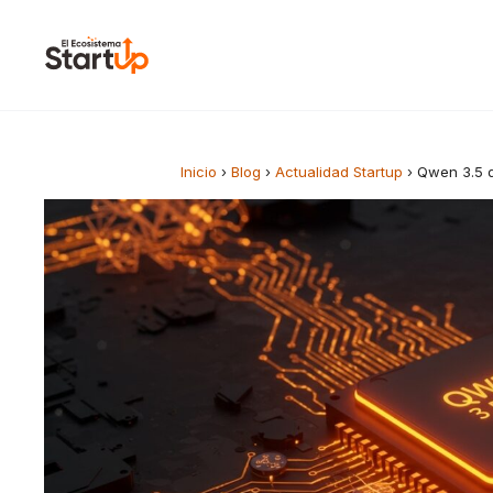
Saltar al contenido
Inicio
›
Blog
›
Actualidad Startup
›
Qwen 3.5 d