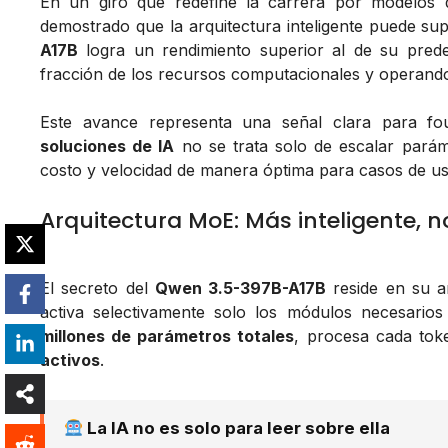
En un giro que redefine la carrera por modelos
demostrado que la arquitectura inteligente puede s
A17B
logra un rendimiento superior al de su prede
fracción de los recursos computacionales y operando
Este avance representa una señal clara para fo
soluciones de IA
no se trata solo de escalar paráme
costo y velocidad de manera óptima para casos de us
Arquitectura MoE: Más inteligente,
El secreto del
Qwen 3.5-397B-A17B
reside en su a
activa selectivamente solo los módulos necesari
millones de parámetros totales
, procesa cada tok
activos
.
La IA no es solo para leer sobre ella