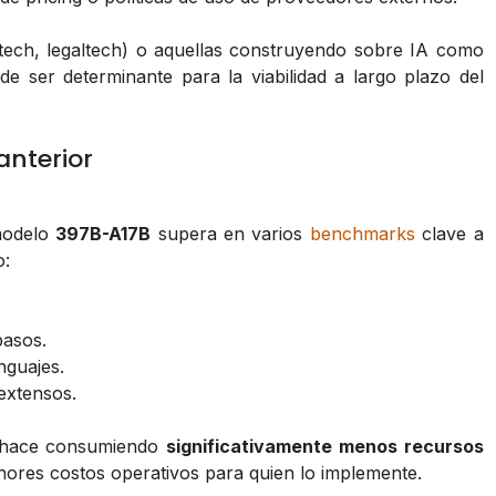
htech, legaltech) o aquellas construyendo sobre IA como
uede ser determinante para la viabilidad a largo plazo del
nterior
modelo
397B-A17B
supera en varios
benchmarks
clave a
o:
pasos.
nguajes.
extensos.
lo hace consumiendo
significativamente menos recursos
nores costos operativos para quien lo implemente.