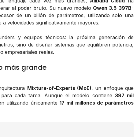
 de lenguaje cada vez más grandes,
Alibaba Cloud
ha
uperar al poder bruto. Su nuevo modelo
Qwen 3.5-397B-
cesor de un billón de parámetros, utilizando solo una
 a velocidades significativamente mayores.
unders y equipos técnicos: la próxima generación de
tros, sino de diseñar sistemas que equilibren potencia,
o empresariales reales.
 no más grande
rquitectura
Mixture-of-Experts (MoE)
, un enfoque que
os para cada tarea. Aunque el modelo contiene
397 mil
en utilizando únicamente
17 mil millones de parámetros