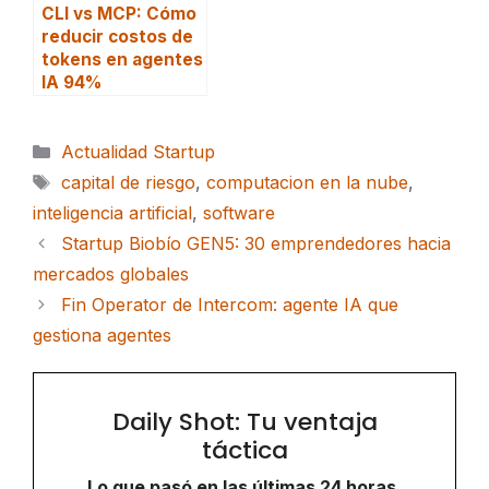
CLI vs MCP: Cómo
reducir costos de
tokens en agentes
IA 94%
Categorías
Actualidad Startup
Etiquetas
capital de riesgo
,
computacion en la nube
,
inteligencia artificial
,
software
Startup Biobío GEN5: 30 emprendedores hacia
mercados globales
Fin Operator de Intercom: agente IA que
gestiona agentes
Daily Shot: Tu ventaja
táctica
Lo que pasó en las últimas 24 horas,