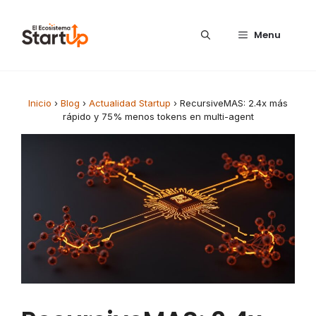
Saltar al contenido
Menu
Inicio
›
Blog
›
Actualidad Startup
›
RecursiveMAS: 2.4x más
rápido y 75% menos tokens en multi-agent