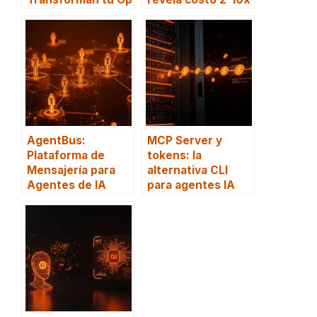
AgentBus:
MCP Server y
Plataforma de
tokens: la
Mensajería para
alternativa CLI
Agentes de IA
para agentes IA