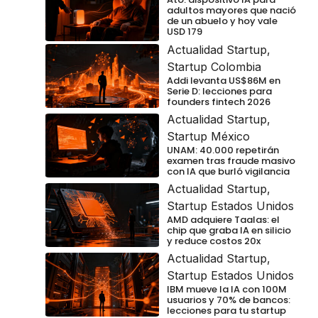
adultos mayores que nació
de un abuelo y hoy vale
USD 179
Actualidad Startup
,
Startup Colombia
Addi levanta US$86M en
Serie D: lecciones para
founders fintech 2026
Actualidad Startup
,
Startup México
UNAM: 40.000 repetirán
examen tras fraude masivo
con IA que burló vigilancia
Actualidad Startup
,
Startup Estados Unidos
AMD adquiere Taalas: el
chip que graba IA en silicio
y reduce costos 20x
Actualidad Startup
,
Startup Estados Unidos
IBM mueve la IA con 100M
usuarios y 70% de bancos:
lecciones para tu startup