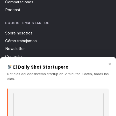
Comparaciones
Pódcast
ECOSISTEMA STARTUP
Sobre nosotros
Cómo trabajamos
Newsletter
Contacto
×
Publicidad
El Daily Shot Startupero
Convocatorias
Noticias del ecosistema startup en 2 minutos. Gratis, todos los
días.
COMUNIDAD
Comunidad (Skool) ↗
Email address
Blog Cristian Tala ↗
Es La Hora de Aprender ↗