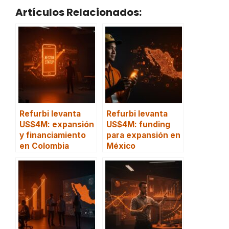
Artículos Relacionados:
Refurbi levanta
Refurbi levanta
US$4M: expansión
US$4M: funding
y financiamiento
para expansión en
en Colombia
México