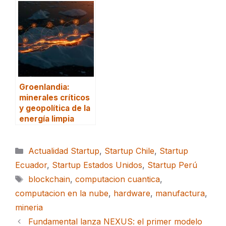
Groenlandia:
minerales críticos
y geopolítica de la
energía limpia
Categorías
Actualidad Startup
,
Startup Chile
,
Startup
Ecuador
,
Startup Estados Unidos
,
Startup Perú
Etiquetas
blockchain
,
computacion cuantica
,
computacion en la nube
,
hardware
,
manufactura
,
mineria
Fundamental lanza NEXUS: el primer modelo