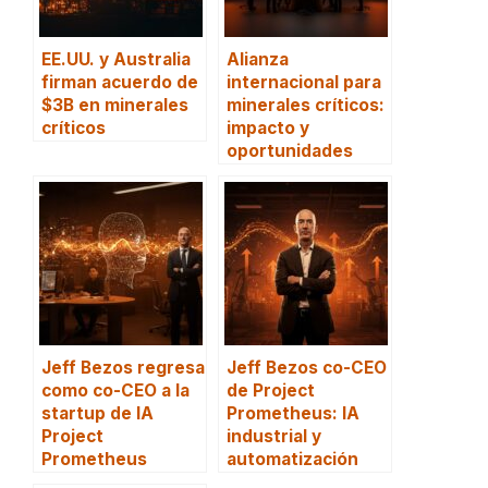
EE.UU. y Australia
Alianza
firman acuerdo de
internacional para
$3B en minerales
minerales críticos:
críticos
impacto y
oportunidades
Jeff Bezos regresa
Jeff Bezos co-CEO
como co-CEO a la
de Project
startup de IA
Prometheus: IA
Project
industrial y
Prometheus
automatización