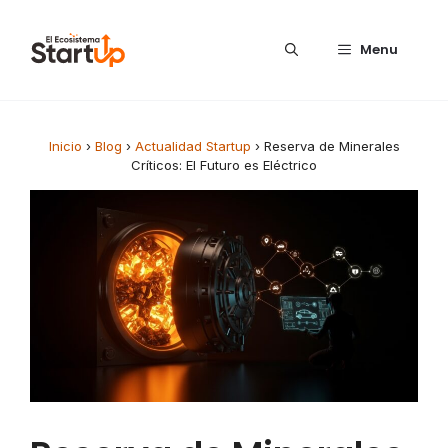
Saltar al contenido
Menu
Inicio
›
Blog
›
Actualidad Startup
›
Reserva de Minerales
Críticos: El Futuro es Eléctrico