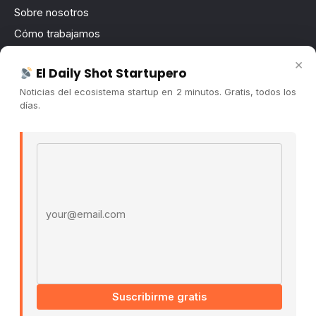
Sobre nosotros
Cómo trabajamos
Newsletter
×
El Daily Shot Startupero
Contacto
Noticias del ecosistema startup en 2 minutos. Gratis, todos los
Publicidad
días.
Convocatorias
Email address
COMUNIDAD
Comunidad (Skool) ↗
Blog Cristian Tala ↗
Es La Hora de Aprender ↗
© 2026 El Ecosistema Startup. Todos los derechos
reservados.
Políticas De Privacidad · Términos De Uso
Suscribirme gratis