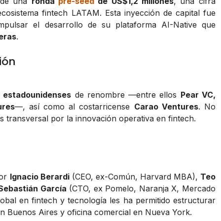
e de una
ronda
pre-seed
de US$1,2 millones
, una cifra
cosistema fintech LATAM. Esta inyección de capital fue
mpulsar el desarrollo de su plataforma AI-Native que
ieras
.
ión
l
estadounidenses
de renombre —entre ellos
Pear VC,
ures
—, así como al costarricense
Carao Ventures
. No
s transversal por la innovación operativa en fintech.
por
Ignacio Berardi
(CEO, ex-Común, Harvard MBA),
Teo
Sebastián García
(CTO, ex Pomelo, Naranja X, Mercado
obal en fintech y tecnología les ha permitido estructurar
en Buenos Aires y oficina comercial en Nueva York.