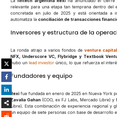
La
fintech argentina Rexi
ha anunciado el cierr
relevante para una etapa tan temprana dentro del e
concretada en julio de 2025 y está orientada a i
automatiza la
conciliación de transacciones financ
Inversores y estructura de la operac
La ronda atrajo a varios fondos de
venture capita
NFX, Underscore VC, Flybridge y Textbook Vent
hubo un
lead investor
único, lo que refuerza el interé
Fundadores y equipo
Rexi
fue fundada en enero de 2025 en Nueva York 
Zavalia Gahan
(COO, ex FJ Labs, Mercado Libre) y
Libre). Esta combinación de experiencia regional y gl
un equipo de siete personas con base de desarrollo 