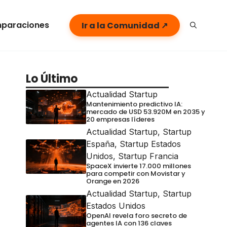
paraciones
Ir a la Comunidad ↗
Lo Último
Actualidad Startup
Mantenimiento predictivo IA:
mercado de USD 53.920M en 2035 y
20 empresas líderes
Actualidad Startup
,
Startup
España
,
Startup Estados
Unidos
,
Startup Francia
SpaceX invierte 17.000 millones
para competir con Movistar y
Orange en 2026
Actualidad Startup
,
Startup
Estados Unidos
OpenAI revela foro secreto de
agentes IA con 136 claves