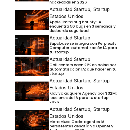
hackeadas en 2026
Actualidad Startup
,
Startup
Estados Unidos
Apple limita bug bounty: IA
encuentra 50 bugs en 3 semanas y
desborda seguridad
Actualidad Startup
Supabase se integra con Perplexity
Computer: automatización IA para
tu startup
Actualidad Startup
Call centers caen 21% en bolsa por
automatización IA: qué hacer en tu
startup
Actualidad Startup
,
Startup
Estados Unidos
Klaviyo adquiere Agency por $32M:
lecciones de IA para tu startup
2026
Actualidad Startup
,
Startup
Estados Unidos
Meta Muse Code: agentes IA
persistentes desafían a OpenAI y