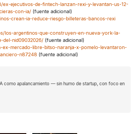
/ex-ejecutivos-de-fintech-lanzan-rexi-y-levantan-us-12-
cieras-con-ia/
(fuente adicional)
nos-crean-ia-reduce-riesgo-billeteras-bancos-rexi
os/los-argentinos-que-construyen-en-nueva-york-la-
se-del-nid09032026/
(fuente adicional)
-ex-mercado-libre-bitso-naranja-x-pomelo-levantaron-
inanciero-n87248
(fuente adicional)
 como apalancamiento — sin humo de startup, con foco en