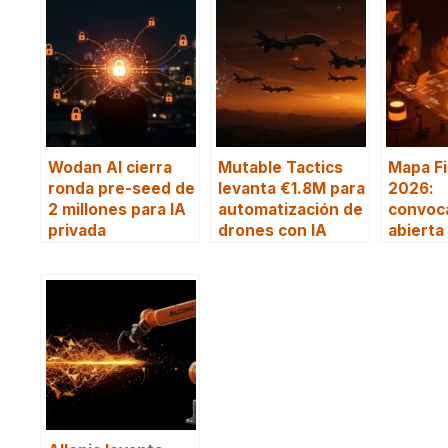
Wodan AI cierra
Mutable Tactics
Mapa Fi
ronda pre-seed de
levanta €1.8M para
2026:
2 millones para IA
automatización de
convoc
privada
drones con IA
abierta