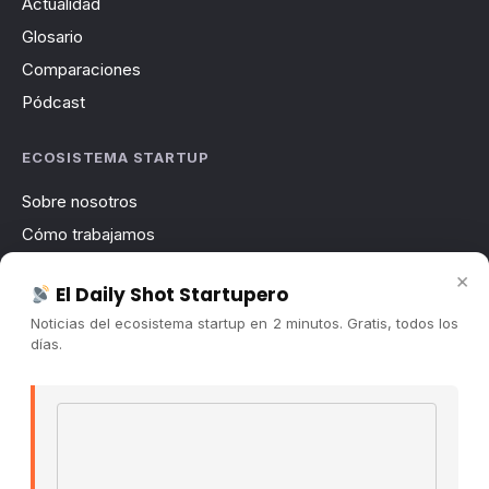
Actualidad
Glosario
Comparaciones
Pódcast
ECOSISTEMA STARTUP
Sobre nosotros
Cómo trabajamos
Newsletter
×
El Daily Shot Startupero
Contacto
Noticias del ecosistema startup en 2 minutos. Gratis, todos los
Publicidad
días.
Convocatorias
Email address
COMUNIDAD
Comunidad (Skool) ↗