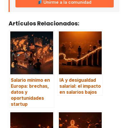
Unirme a la comunidad
Artículos Relacionados:
Salario mínimo en
IA y desigualdad
Europa: brechas,
salarial: el impacto
datos y
en salarios bajos
oportunidades
startup