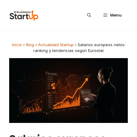
Saltar al contenido
Menu
Inicio
›
Blog
›
Actualidad Startup
›
Salarios europeos netos:
ranking y tendencias según Eurostat