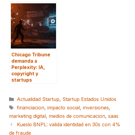
Chicago Tribune
demanda a
Perplexity: IA,
copyright y
startups
Categorías
Actualidad Startup
,
Startup Estados Unidos
Etiquetas
financiacion
,
impacto social
,
inversiones
,
marketing digital
,
medios de comunicacion
,
saas
Kueski BNPL: valida identidad en 30s con 4%
de fraude