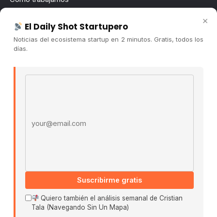
Newsletter
×
El Daily Shot Startupero
Contacto
Noticias del ecosistema startup en 2 minutos. Gratis, todos los
Publicidad
días.
Convocatorias
Email address
COMUNIDAD
Comunidad (Skool) ↗
Blog Cristian Tala ↗
Es La Hora de Aprender ↗
© 2026 El Ecosistema Startup. Todos los derechos
reservados.
Políticas De Privacidad · Términos De Uso
Suscribirme gratis
Quiero también el análisis semanal de Cristian
Tala (Navegando Sin Un Mapa)