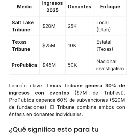
Ingresos
Medio
Donantes
Enfoque
2025
Salt Lake
Local
$28M
25K
Tribune
(Utah)
Texas
Estatal
$25M
10K
Tribune
(Texas)
Nacional
ProPublica
$45M
50K
investigativo
Lección clave:
Texas Tribune genera 30% de
ingresos con eventos
($7M de TribFest).
ProPublica depende 60% de subvenciones ($20M
de fundaciones). El Tribune combina ambos con
énfasis en donantes individuales.
¿Qué significa esto para tu