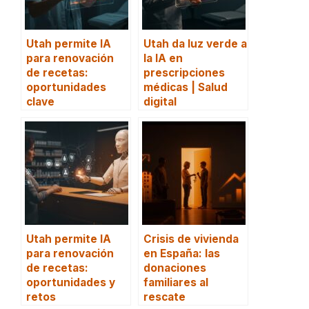
Utah permite IA
Utah da luz verde a
para renovación
la IA en
de recetas:
prescripciones
oportunidades
médicas | Salud
clave
digital
Utah permite IA
Crisis de vivienda
para renovación
en España: las
de recetas:
donaciones
oportunidades y
familiares al
retos
rescate