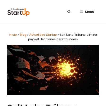
Saltar al contenido
Menu
Inicio
›
Blog
›
Actualidad Startup
›
Salt Lake Tribune elimina
paywall: lecciones para founders