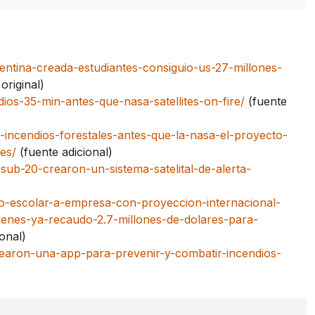
entina-creada-estudiantes-consiguio-us-27-millones-
original)
dios-35-min-antes-que-nasa-satellites-on-fire/
(fuente
-incendios-forestales-antes-que-la-nasa-el-proyecto-
es/
(fuente adicional)
ub-20-crearon-un-sistema-satelital-de-alerta-
to-escolar-a-empresa-con-proyeccion-internacional-
ovenes-ya-recaudo-2.7-millones-de-dolares-para-
onal)
crearon-una-app-para-prevenir-y-combatir-incendios-