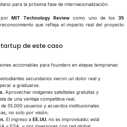
itario para la próxima fase de internacionalización.
 por
MIT Technology Review
como uno de los
35
reconocimiento que refleja el impacto real del proyecto
tartup de este caso
iones accionables para founders en etapas tempranas:
estudiantes secundarios vieron un dolor real y
perar a graduarse.
o.
Aprovechar imágenes satelitales gratuitas y
da de una ventaja competitiva real.
e 55.000 usuarios y acuerdos institucionales
as, no solo por visión.
n.
El ingreso a
EE.UU.
no es improvisado: está
A y ESA, y por inversores con red global.