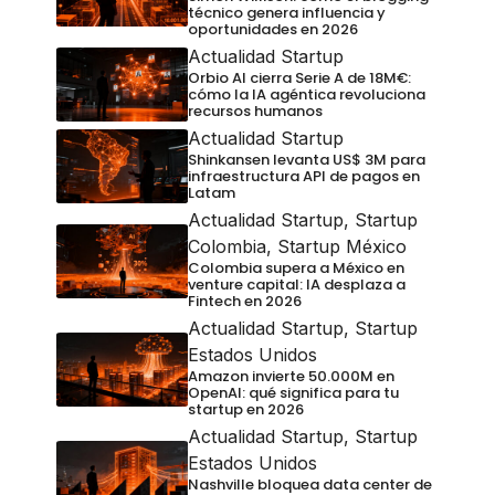
técnico genera influencia y
oportunidades en 2026
Actualidad Startup
Orbio AI cierra Serie A de 18M€:
cómo la IA agéntica revoluciona
recursos humanos
Actualidad Startup
Shinkansen levanta US$ 3M para
infraestructura API de pagos en
Latam
Actualidad Startup
,
Startup
Colombia
,
Startup México
Colombia supera a México en
venture capital: IA desplaza a
Fintech en 2026
Actualidad Startup
,
Startup
Estados Unidos
Amazon invierte 50.000M en
OpenAI: qué significa para tu
startup en 2026
Actualidad Startup
,
Startup
Estados Unidos
Nashville bloquea data center de