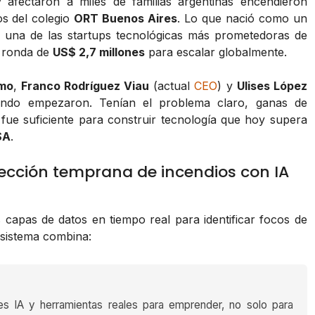
afectaron a miles de familias argentinas encendieron
os del colegio
ORT Buenos Aires
. Lo que nació como un
, una de las startups tecnológicas más prometedoras de
 ronda de
US$ 2,7 millones
para escalar globalmente.
mo
,
Franco Rodríguez Viau
(actual
CEO
) y
Ulises López
cuando empezaron. Tenían el problema claro, ganas de
o fue suficiente para construir tecnología que hoy supera
SA
.
ección temprana de incendios con IA
s capas de datos en tiempo real para identificar focos de
 sistema combina:
es IA y herramientas reales para emprender, no solo para