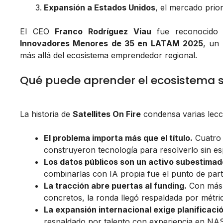
Expansión a Estados Unidos
, el mercado prior
El CEO
Franco Rodríguez Viau
fue reconocido
Innovadores Menores de 35 en LATAM 2025
, un 
más allá del ecosistema emprendedor regional.
Qué puede aprender el ecosistema s
La historia de
Satellites On Fire
condensa varias lecc
El problema importa más que el título.
Cuatro 
construyeron tecnología para resolverlo sin es
Los datos públicos son un activo subestimad
combinarlas con IA propia fue el punto de parti
La tracción abre puertas al funding.
Con más d
concretos, la ronda llegó respaldada por métric
La expansión internacional exige planificació
respaldado por talento con experiencia en NAS