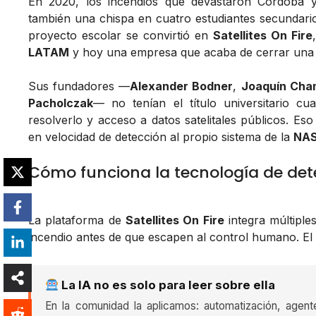
En 2020, los incendios que devastaron Córdoba y 
también una chispa en cuatro estudiantes secundari
proyecto escolar se convirtió en
Satellites On Fire
LATAM
y hoy una empresa que acaba de cerrar una
Sus fundadores —
Alexander Bodner
,
Joaquín Cha
Pacholczak
— no tenían el título universitario 
resolverlo y acceso a datos satelitales públicos. Es
en velocidad de detección al propio sistema de la
NA
Cómo funciona la tecnología de det
La plataforma de
Satellites On Fire
integra múltiple
incendio antes de que escapen al control humano. El
La IA no es solo para leer sobre ella
En la comunidad la aplicamos: automatización, agent