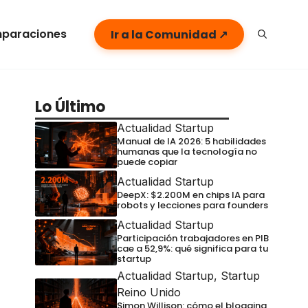
paraciones
Ir a la Comunidad ↗
Lo Último
Actualidad Startup
Manual de IA 2026: 5 habilidades
humanas que la tecnología no
puede copiar
Actualidad Startup
DeepX: $2.200M en chips IA para
robots y lecciones para founders
Actualidad Startup
Participación trabajadores en PIB
cae a 52,9%: qué significa para tu
startup
Actualidad Startup
,
Startup
Reino Unido
Simon Willison: cómo el blogging