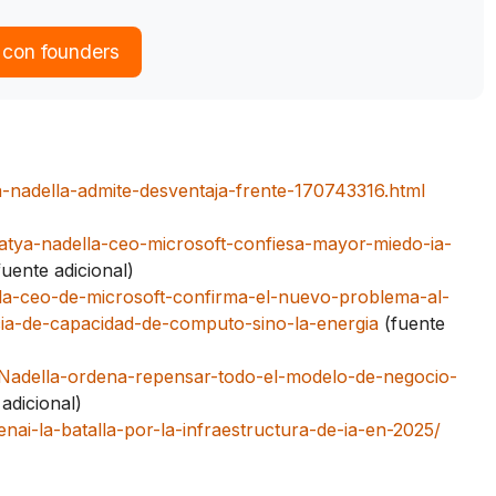
 con founders
ya-nadella-admite-desventaja-frente-170743316.html
atya-nadella-ceo-microsoft-confiesa-mayor-miedo-ia-
uente adicional)
lla-ceo-de-microsoft-confirma-el-nuevo-problema-al-
ia-de-capacidad-de-computo-sino-la-energia
(fuente
-Nadella-ordena-repensar-todo-el-modelo-de-negocio-
adicional)
nai-la-batalla-por-la-infraestructura-de-ia-en-2025/