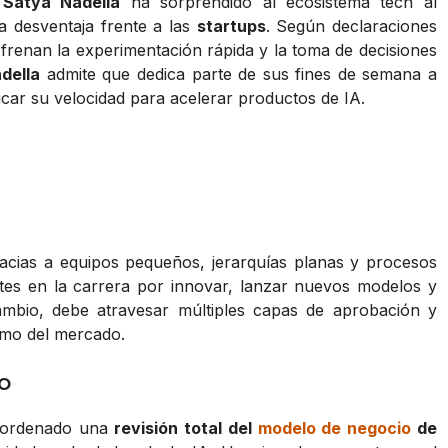
,
Satya Nadella
ha sorprendido al ecosistema tech al
 desventaja frente a las
startups
. Según declaraciones
 frenan la experimentación rápida y la toma de decisiones
della
admite que dedica parte de sus fines de semana a
icar su velocidad para acelerar productos de IA.
cias a equipos pequeños, jerarquías planas y procesos
ntes en la carrera por innovar, lanzar nuevos modelos y
ambio, debe atravesar múltiples capas de aprobación y
itmo del mercado.
o
ordenado una
revisión total del
modelo de negocio
de