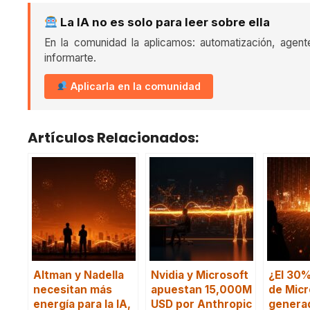
La IA no es solo para leer sobre ella
En la comunidad la aplicamos: automatización, agent
informarte.
Aplicarla en la comunidad
Artículos Relacionados:
Altman y Nadella
Nvidia y Microsoft
¿El 30%
necesitan más
apuestan 15,000M
de Micr
energía para la IA,
USD por Anthropic
generad