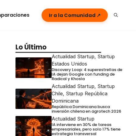
paraciones
Ir a la Comunidad ↗
Lo Último
Actualidad Startup
,
Startup
Estados Unidos
Discovery Loop: 4 superestrellas de
IA dejan Google con funding de
Radical y Khosla
Actualidad Startup
,
Startup
Chile
,
Startup República
Dominicana
República Dominicana busca
inversión chilena en agrotech 2026
Actualidad Startup
IA interviene en 30% de tareas
empresariales, pero solo 17% tiene
estrategia transversal