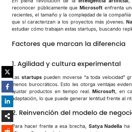
En plena revolución de la
inteligencia artificial
reconocer públicamente que
Microsoft
enfrenta una
recientes, el tamaño y la complejidad de la compañía
que sí caracterizan a los proyectos más jóvenes.
Na
estudiar cómo trabajan estas startups, buscando repl
Factores que marcan la diferencia
1. Agilidad y cultura experimental
Las
startups
pueden moverse “a toda velocidad” gra
menos burocráticos. Esto les otorga ventajas evide
ajustar productos en tiempo real.
Microsoft
, en c
adaptación, lo que puede generar lentitud frente al r
2. Reinvención del modelo de negoci
Para hacer frente a esa brecha,
Satya Nadella
ha 