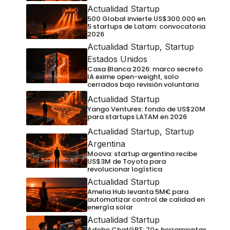
Actualidad Startup
500 Global invierte US$300.000 en
5 startups de Latam: convocatoria
2026
Actualidad Startup
,
Startup
Estados Unidos
Casa Blanca 2026: marco secreto
IA exime open-weight, solo
cerrados bajo revisión voluntaria
Actualidad Startup
Yango Ventures: fondo de US$20M
para startups LATAM en 2026
Actualidad Startup
,
Startup
Argentina
Moova: startup argentina recibe
US$3M de Toyota para
revolucionar logística
Actualidad Startup
Amelia Hub levanta 5M€ para
automatizar control de calidad en
energía solar
Actualidad Startup
Adobe ChatGPT: 70+ herramientas