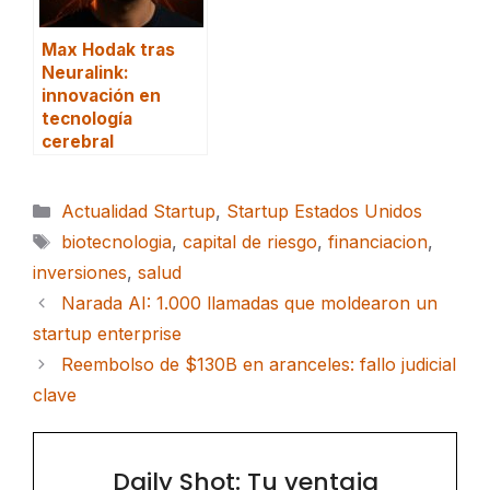
Max Hodak tras
Neuralink:
innovación en
tecnología
cerebral
Categorías
Actualidad Startup
,
Startup Estados Unidos
Etiquetas
biotecnologia
,
capital de riesgo
,
financiacion
,
inversiones
,
salud
Narada AI: 1.000 llamadas que moldearon un
startup enterprise
Reembolso de $130B en aranceles: fallo judicial
clave
Daily Shot: Tu ventaja