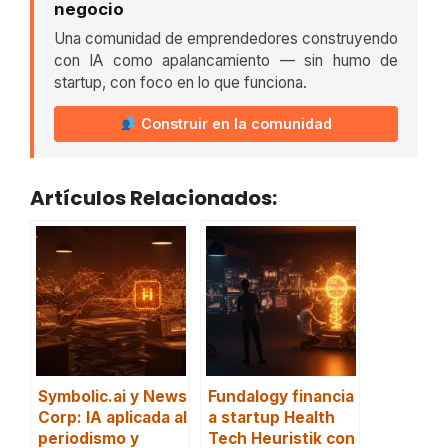
negocio
Una comunidad de emprendedores construyendo
con IA como apalancamiento — sin humo de
startup, con foco en lo que funciona.
Construir en la comunidad
Artículos Relacionados:
Symbolic.ai y News
Fundalogy financia
Corp: IA aplicada al
a startup Health
periodismo y
Tech Heuristik con