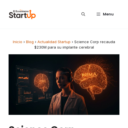
Saltar al contenido
Menu
Inicio
›
Blog
›
Actualidad Startup
›
Science Corp recauda
$230M para su implante cerebral