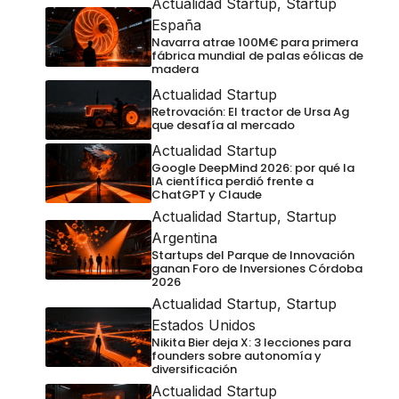
Actualidad Startup
,
Startup
España
Navarra atrae 100M€ para primera
fábrica mundial de palas eólicas de
madera
Actualidad Startup
Retrovación: El tractor de Ursa Ag
que desafía al mercado
Actualidad Startup
Google DeepMind 2026: por qué la
IA científica perdió frente a
ChatGPT y Claude
Actualidad Startup
,
Startup
Argentina
Startups del Parque de Innovación
ganan Foro de Inversiones Córdoba
2026
Actualidad Startup
,
Startup
Estados Unidos
Nikita Bier deja X: 3 lecciones para
founders sobre autonomía y
diversificación
Actualidad Startup