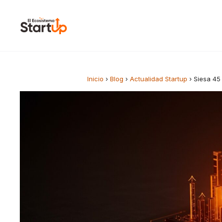
Saltar al contenido
Inicio
›
Blog
›
Actualidad Startup
›
Siesa 45