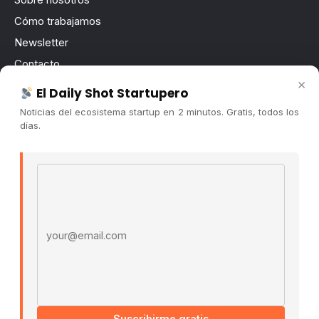
Cómo trabajamos
Newsletter
Contacto
×
Publicidad
El Daily Shot Startupero
Convocatorias
Noticias del ecosistema startup en 2 minutos. Gratis, todos los
días.
COMUNIDAD
Comunidad (Skool) ↗
Email address
Blog Cristian Tala ↗
Es La Hora de Aprender ↗
© 2026 El Ecosistema Startup. Todos los derechos
reservados.
Políticas De Privacidad · Términos De Uso
Suscribirme gratis