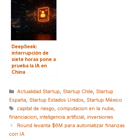
DeepSeek:
interrupción de
siete horas pone a
prueba la IA en
China
Categorías
Actualidad Startup
,
Startup Chile
,
Startup
España
,
Startup Estados Unidos
,
Startup México
Etiquetas
capital de riesgo
,
computacion en la nube
,
financiacion
,
inteligencia artificial
,
inversiones
Round levanta $6M para automatizar finanzas
con IA