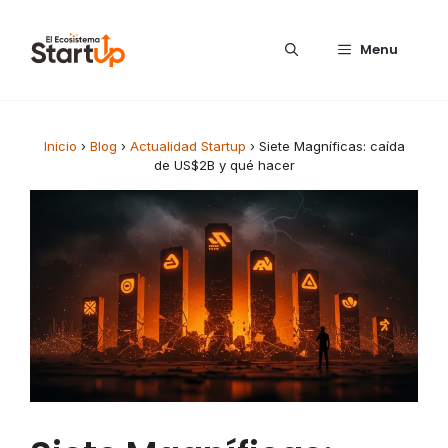
Saltar al contenido
Menu
Inicio
›
Blog
›
Actualidad Startup
›
Siete Magníficas: caída
de US$2B y qué hacer