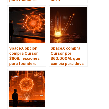
SpaceX opción
SpaceX compra
compra Cursor
Cursor por
$60B: lecciones
$60.000M: qué
para founders
cambia para devs