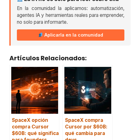
En la comunidad la aplicamos: automatización,
agentes IA y herramientas reales para emprender,
no solo para informarte.
Aplicarla en la comunidad
Artículos Relacionados:
SpaceX opción
SpaceX compra
compra Cursor
Cursor por $60B:
$60B: qué significa
qué cambia para
para founders
devs