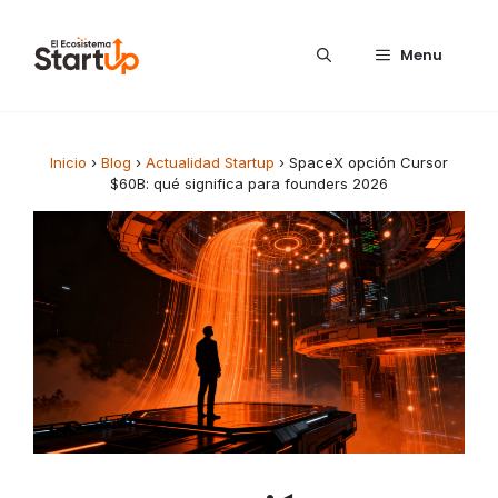
Saltar al contenido
Menu
Inicio
›
Blog
›
Actualidad Startup
›
SpaceX opción Cursor
$60B: qué significa para founders 2026