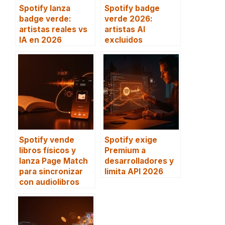
Spotify lanza
Spotify badge
badge verde:
verde 2026:
artistas reales vs
artistas AI
IA en 2026
excluidos
Spotify vende
Spotify exige
libros físicos y
Premium a
lanza Page Match
desarrolladores y
para sincronizar
limita API 2026
con audiolibros