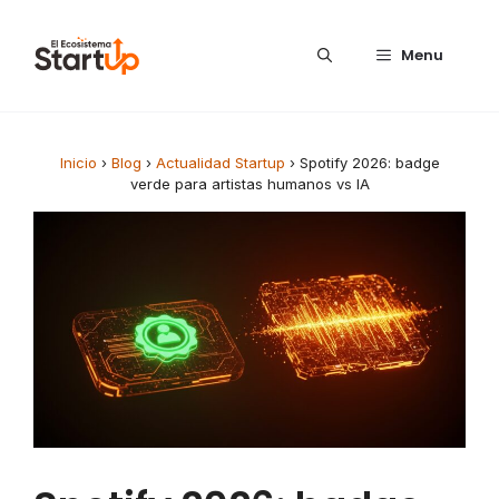
Saltar al contenido
Menu
Inicio
›
Blog
›
Actualidad Startup
›
Spotify 2026: badge
verde para artistas humanos vs IA