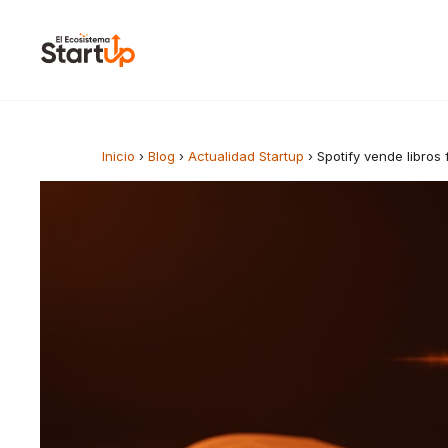
Saltar al contenido
Inicio
›
Blog
›
Actualidad Startup
›
Spotify vende libros