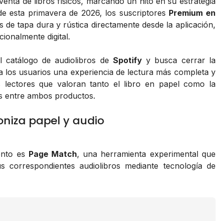
nta de libros físicos, marcando un hito en su estrategia
ir de esta primavera de 2026, los suscriptores
Premium en
de tapa dura y rústica directamente desde la aplicación,
ionalmente digital.
el catálogo de audiolibros de
Spotify
y busca cerrar la
o a los usuarios una experiencia de lectura más completa y
s lectores que valoran tanto el libro en papel como la
es entre ambos productos.
oniza papel y audio
ento es
Page Match
, una herramienta experimental que
us correspondientes audiolibros mediante tecnología de