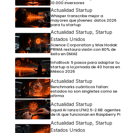
10.000 inversores
Actualidad Startup
Whisper transcribe mejor a
mayores que jóvenes: datos 2026
para tu startup
Actualidad Startup
,
Startup
Estados Unidos
Science Corporation y Max Hodak:
PRIMA restaura visión con 80% de
éxito en DMAE
InfoBlock: 5 pasos para adaptar tu
startup a la jornada de 40 horas en
México 2026
Actualidad Startup
Benchmarks cuánticos fallan:
estados no son singletes como se
afirma
Actualidad Startup
Liquid AI lanza LFM2.5-2.6B: agentes
de IA que funcionan en Raspberry Pi
Actualidad Startup
,
Startup
Estados Unidos