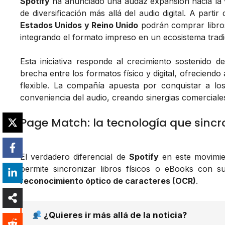
Spotify
ha anunciado una audaz expansión hacia la ve
de diversificación más allá del audio digital. A part
Estados Unidos y Reino Unido
podrán comprar libros 
integrando el formato impreso en un ecosistema tradic
Esta iniciativa responde al crecimiento sostenido d
brecha entre los formatos físico y digital, ofreciend
flexible. La compañía apuesta por conquistar a lo
conveniencia del audio, creando sinergias comercial
Page Match: la tecnología que sincr
El verdadero diferencial de
Spotify
en este movimi
permite sincronizar libros físicos o eBooks con s
reconocimiento óptico de caracteres (OCR)
.
¿Quieres ir más allá de la noticia?