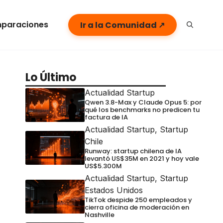
paraciones
Ir a la Comunidad ↗
Lo Último
Actualidad Startup
Qwen 3.8-Max y Claude Opus 5: por
qué los benchmarks no predicen tu
factura de IA
Actualidad Startup
,
Startup
Chile
Runway: startup chilena de IA
levantó US$35M en 2021 y hoy vale
US$5.300M
Actualidad Startup
,
Startup
Estados Unidos
TikTok despide 250 empleados y
cierra oficina de moderación en
Nashville