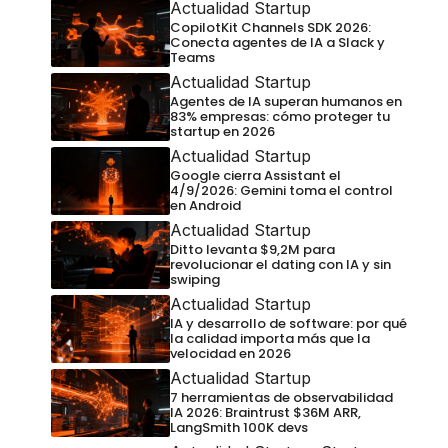
Actualidad Startup
CopilotKit Channels SDK 2026:
Conecta agentes de IA a Slack y
Teams
Actualidad Startup
Agentes de IA superan humanos en
83% empresas: cómo proteger tu
startup en 2026
Actualidad Startup
Google cierra Assistant el
4/9/2026: Gemini toma el control
en Android
Actualidad Startup
Ditto levanta $9,2M para
revolucionar el dating con IA y sin
swiping
Actualidad Startup
IA y desarrollo de software: por qué
la calidad importa más que la
velocidad en 2026
Actualidad Startup
7 herramientas de observabilidad
IA 2026: Braintrust $36M ARR,
LangSmith 100K devs