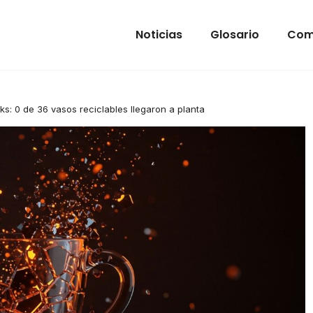
Noticias
Glosario
Com
ks: 0 de 36 vasos reciclables llegaron a planta