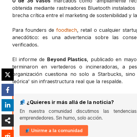
0 de 36 vasos
marcados como 'ampliamente recicla
obtenida mediante rastreadores Bluetooth instalado
brecha crítica entre el marketing de sostenibilidad y la
Para founders de
foodtech
, retail o cualquier star
anecdótico: es una advertencia sobre las conse
verificados.
El informe de
Beyond Plastics
, publicado en mayo
terminaron en vertederos o incineradoras, a pesa
organización cuestiona no solo a Starbucks, sino 
teórica' sin infraestructura real que la respalde.
¿Quieres ir más allá de la noticia?
En nuestra comunidad discutimos las tendencia
emprendedores. Sin humo, solo acción.
Unirme a la comunidad