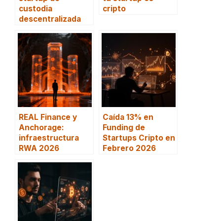
custodia
cripto
descentralizada
REAL Finance y
Caída 13% en
Anchorage:
Funding de
infraestructura
Startups Cripto en
RWA 2026
Febrero 2026