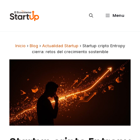
Saltar al contenido
Menu
Inicio
›
Blog
›
Actualidad Startup
›
Startup cripto Entropy
cierra: retos del crecimiento sostenible