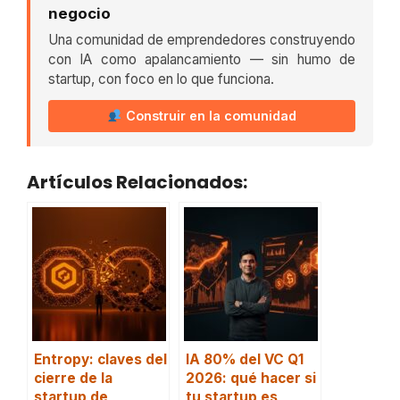
negocio
Una comunidad de emprendedores construyendo
con IA como apalancamiento — sin humo de
startup, con foco en lo que funciona.
Construir en la comunidad
Artículos Relacionados:
Entropy: claves del
IA 80% del VC Q1
cierre de la
2026: qué hacer si
startup de
tu startup es