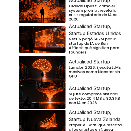
Actualidad Startup
Claude Opus 5: cómo el
system prompt revela la
crisis regulatoria de IA de
2026
Actualidad Startup
,
Startup Estados Unidos
Netflix pagó 587M por la
startup de IA de Ben
Affleck: qué significa para
founders
Actualidad Startup
Lumabri 2026: Ejecuta LLMs
masivos como Napster sin
GPU
Actualidad Startup
SQLite comprime historial
de texto: 20,4 MB a 80,3 KB
con IA en 2026
Actualidad Startup
,
Startup Nueva Zelanda
Propel: el SaaS que rescata
a los artistas en Nueva