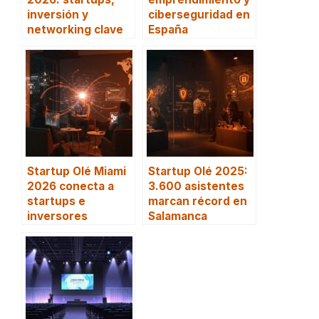
inversión y
ciberseguridad en
networking clave
España
Startup Olé Miami
Startup Olé 2025:
2026 conecta a
3.600 asistentes
startups e
marcan récord en
inversores
Salamanca