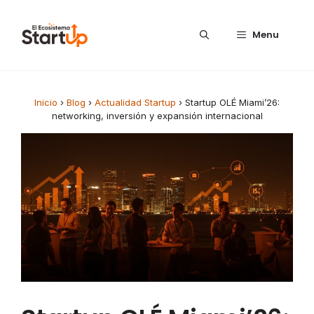
Saltar al contenido
Menu
Inicio
›
Blog
›
Actualidad Startup
›
Startup OLÉ Miami’26:
networking, inversión y expansión internacional