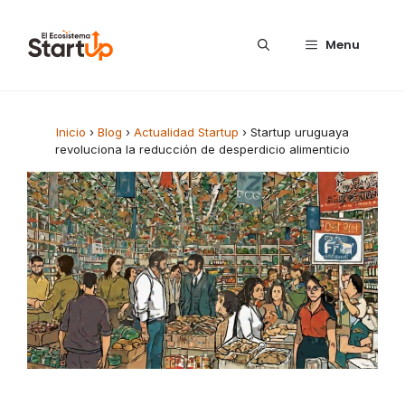
Saltar al contenido
Menu
Inicio
›
Blog
›
Actualidad Startup
›
Startup uruguaya
revoluciona la reducción de desperdicio alimenticio