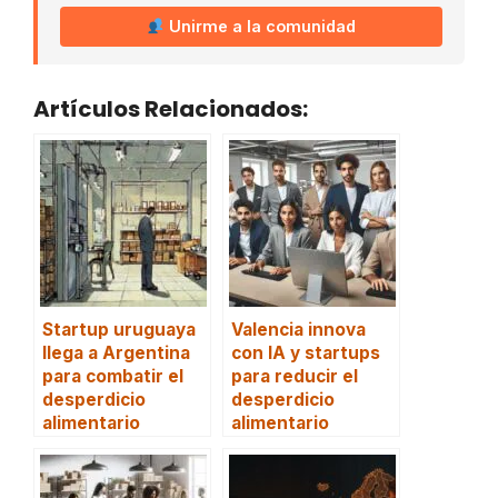
Unirme a la comunidad
Artículos Relacionados:
Startup uruguaya
Valencia innova
llega a Argentina
con IA y startups
para combatir el
para reducir el
desperdicio
desperdicio
alimentario
alimentario