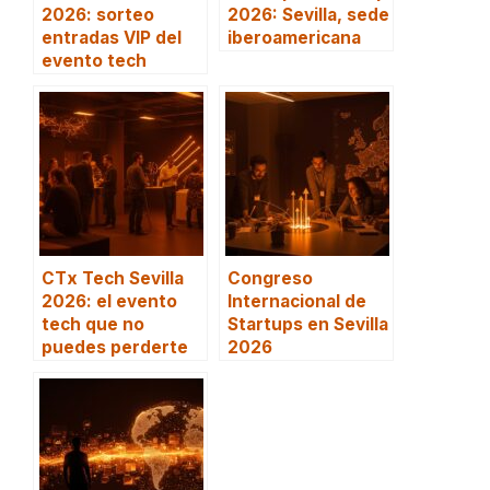
2026: sorteo
2026: Sevilla, sede
entradas VIP del
iberoamericana
evento tech
CTx Tech Sevilla
Congreso
2026: el evento
Internacional de
tech que no
Startups en Sevilla
puedes perderte
2026