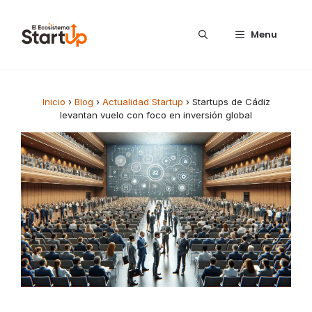
Saltar al contenido
Menu
Inicio
›
Blog
›
Actualidad Startup
›
Startups de Cádiz
levantan vuelo con foco en inversión global