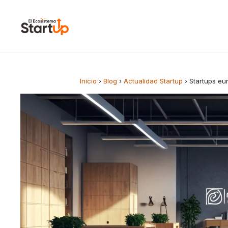
Saltar al contenido
Inicio
›
Blog
›
Actualidad Startup
›
Startups eu