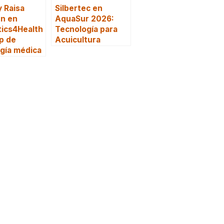
y Raisa
Silbertec en
en en
AquaSur 2026:
tics4Health
Tecnología para
up de
Acuicultura
gía médica