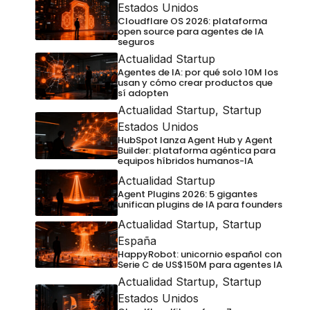
Estados Unidos
Cloudflare OS 2026: plataforma
open source para agentes de IA
seguros
Actualidad Startup
Agentes de IA: por qué solo 10M los
usan y cómo crear productos que
sí adopten
Actualidad Startup
,
Startup
Estados Unidos
HubSpot lanza Agent Hub y Agent
Builder: plataforma agéntica para
equipos híbridos humanos-IA
Actualidad Startup
Agent Plugins 2026: 5 gigantes
unifican plugins de IA para founders
Actualidad Startup
,
Startup
España
HappyRobot: unicornio español con
Serie C de US$150M para agentes IA
Actualidad Startup
,
Startup
Estados Unidos