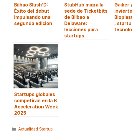
Bilbao Slush’D:
StubHub migra la
Gaiker 
Éxito del debut
sede de Ticketbits
inviert
impulsando una
de Bilbao a
Bioplas
segunda edición
Delaware:
, start
lecciones para
tecnolo
startups
Startups globales
competirán en la B
Acceleration Week
2025
Categorías
Actualidad Startup