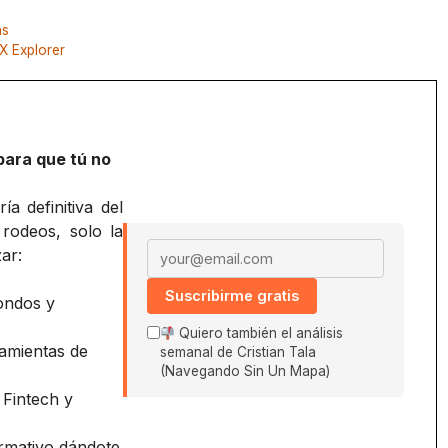
as
X Explorer
para que tú no
a definitiva del
 rodeos, solo la
Email address
ar:
Suscribirme gratis
ondos y
Quiero también el análisis
amientas de
semanal de Cristian Tala
(Navegando Sin Un Mapa)
 Fintech y
ormativo dándote