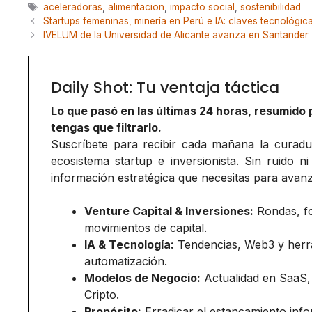
Etiquetas
aceleradoras
,
alimentacion
,
impacto social
,
sostenibilidad
Startups femeninas, minería en Perú e IA: claves tecnológic
IVELUM de la Universidad de Alicante avanza en Santander 
Daily Shot: Tu ventaja táctica
Lo que pasó en las últimas 24 horas, resumido 
tengas que filtrarlo.
Suscríbete para recibir cada mañana la curadurí
ecosistema startup e inversionista. Sin ruido ni
información estratégica que necesitas para avanz
Venture Capital & Inversiones:
Rondas, f
movimientos de capital.
IA & Tecnología:
Tendencias, Web3 y herr
automatización.
Modelos de Negocio:
Actualidad en SaaS,
Cripto.
Propósito:
Erradicar el estancamiento inf