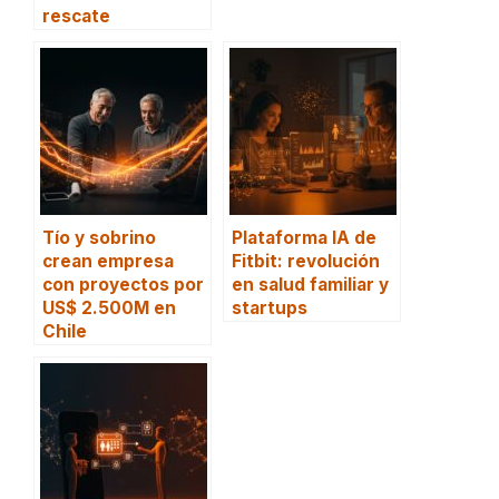
rescate
Tío y sobrino
Plataforma IA de
crean empresa
Fitbit: revolución
con proyectos por
en salud familiar y
US$ 2.500M en
startups
Chile