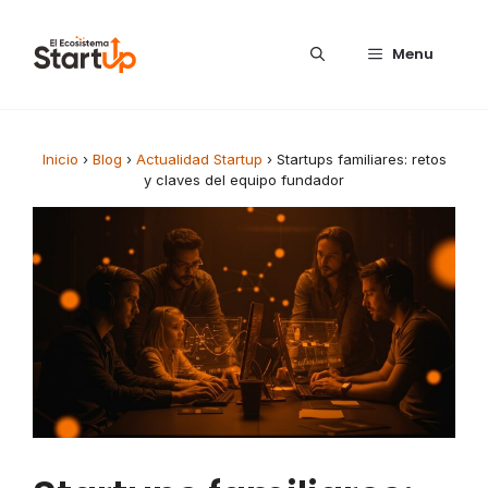
Saltar al contenido
Menu
Inicio
›
Blog
›
Actualidad Startup
›
Startups familiares: retos
y claves del equipo fundador