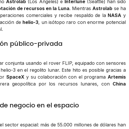
mo
Astrolab
(Los Ángeles) e
Interlune
(Seattle) han sido
otación de recursos en la Luna
. Mientras
Astrolab
se ha
peraciones comerciales y recibe respaldo de la
NASA
y
tracción de
helio-3
, un isótopo raro con enorme potencial
l.
ión público-privada
r conjunta usando el rover FLIP, equipado con sensores
lio-3 en el regolito lunar. Este hito es posible gracias a
por
SpaceX
y su colaboración con el programa
Artemis
rera geopolítica por los recursos lunares, con
China
de negocio en el espacio
el sector espacial: más de 55.000 millones de dólares han