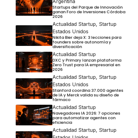
Argentina
Startups del Parque de Innovación
ganan Foro de Inversiones Córdoba
2026
Actualidad Startup
,
Startup
Estados Unidos
Nikita Bier deja X: 3 lecciones para
founders sobre autonomía y
diversificación
Actualidad Startup
DXC y Primary lanzan plataforma
Zero Trust para IA empresarial en
2026
Actualidad Startup
,
Startup
Estados Unidos
Stanford coordina 37.000 agentes
de IA y Merck valida su diseño de
fármaco
Actualidad Startup
Navegadores IA 2026: 7 opciones
para automatizar agentes con
eficiencia
Actualidad Startup
,
Startup
Estados Unidos