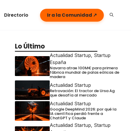
Directorio
Ir a la Comunidad ↗
Lo Último
Actualidad Startup
,
Startup
España
Navarra atrae 100M€ para primera
fábrica mundial de palas eólicas de
madera
Actualidad Startup
Retrovación: El tractor de Ursa Ag
que desafía al mercado
Actualidad Startup
Google DeepMind 2026: por qué la
IA científica perdió frente a
ChatGPT y Claude
Actualidad Startup
,
Startup