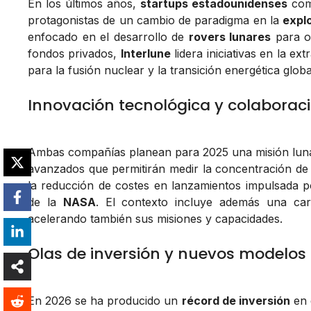
En los últimos años,
startups estadounidenses
co
protagonistas de un cambio de paradigma en la
expl
enfocado en el desarrollo de
rovers lunares
para o
fondos privados,
Interlune
lidera iniciativas en la ex
para la fusión nuclear y la transición energética globa
Innovación tecnológica y colaborac
Ambas compañías planean para 2025 una misión luna
avanzados que permitirán medir la concentración de he
la reducción de costes en lanzamientos impulsada 
de la
NASA
. El contexto incluye además una car
acelerando también sus misiones y capacidades.
Olas de inversión y nuevos modelos 
En 2026 se ha producido un
récord de inversión
en 