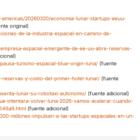
es-americas/20260320/economia-lunar-startups-eeuu-
nte original)
iones-de-la-industria-espacial-en-camino-de-
-empresa-espacial-emergente-de-ee-uu-abre-reservas-
cional)
pausa-turismo-espacial-blue-origin-luna/
(fuente
-reservas-y-costo-del-primer-hotel-lunar/
(fuente
resenta-lunar-su-robotaxi-autonomo/
(fuente adicional)
que-intentara-volver-luna-2026-vamos-acelerar-cuando-
646a9.html
(fuente adicional)
000-millones-impulsan-a-las-startups-espaciales-en-un-