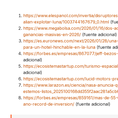
https://www.elespanol.com/invertia/disruptor
alian-explotar-luna/1003744167679_0.html
(fue
https://www.megabolsa.com/2026/01/16/dos-acc
ganancias-masivas-en-2026/
(fuente adicional)
https://es.euronews.com/next/2026/01/28/una
para-un-hotel-hinchable-en-la-luna
(fuente adi
https://forbes.es/empresas/867077/jeff-bezos-
adicional)
https://ecosistemastartup.com/turismo-espacial
adicional)
https://ecosistemastartup.com/lucid-motors-p
https://www.larazon.es/ciencia/nasa-anuncia-
estemos-listos_2025100168dd355f2aac281a5cb
https://forbes.es/empresas/859161/mas-de-55-
ano-record-de-inversion/
(fuente adicional)