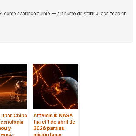
 como apalancamiento — sin humo de startup, con foco en
Lunar China
Artemis II: NASA
ecnología
fija el 1 de abril de
ou y
2026 para su
encia
misión lunar