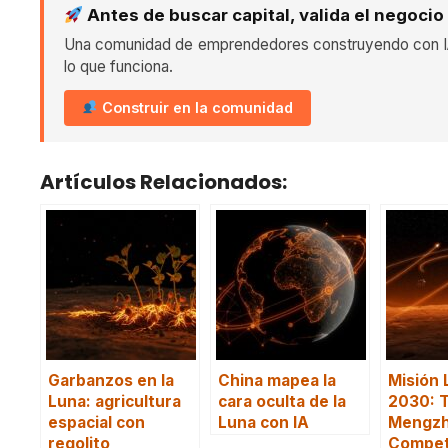
Antes de buscar capital, valida el negocio
Una comunidad de emprendedores construyendo con IA
lo que funciona.
Construir en la comunidad
Artículos Relacionados:
Garbanzos en la
China mapea la
Misión 
Luna: agricultura
cara oculta de la
2030: T
espacial con
Luna con IA
Mengzh
regolito
Compet