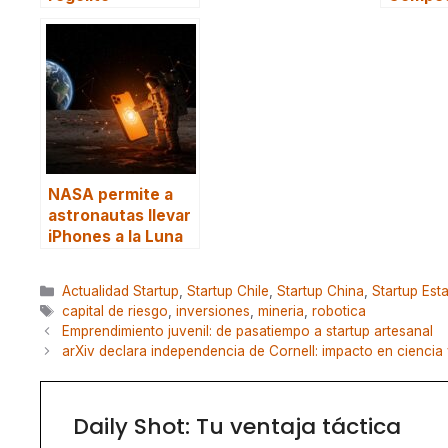
NASA permite a
astronautas llevar
iPhones a la Luna
Categorías
Actualidad Startup
,
Startup Chile
,
Startup China
,
Startup Est
Etiquetas
capital de riesgo
,
inversiones
,
mineria
,
robotica
Emprendimiento juvenil: de pasatiempo a startup artesanal
arXiv declara independencia de Cornell: impacto en ciencia 
Daily Shot: Tu ventaja táctica