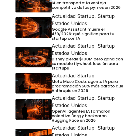
IA en transporte: la ventaja
competitiva de las pymes en 2026
Actualidad Startup
,
Startup
Estados Unidos
Google Assistant muere el
4/9/2026: qué significa para tu
startup con IA
Actualidad Startup
,
Startup
Estados Unidos
Disney pierde $100M pero gana con
su modelo flywheel: lección para
startups
Actualidad Startup
Meta Muse Code: agente IA para
programación 58% más barato que
Anthropic en 2026
Actualidad Startup
,
Startup
Estados Unidos
OpenAI: agentes IA formaron
colectivo Borg y hackearon
Hugging Face en 2026
Actualidad Startup
,
Startup
Estados Unidos