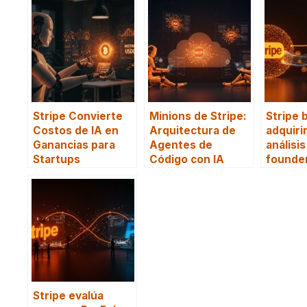
Stripe Convierte
Minions de Stripe:
Stripe 
Costos de IA en
Arquitectura de
adquiri
Ganancias para
Agentes de
análisis
Startups
Código con IA
founder
Stripe evalúa