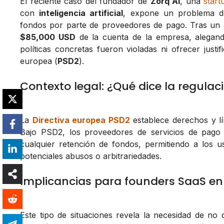
El reciente caso del fundador de
Zorq AI
, una
start
con
inteligencia artificial
, expone un problema d
fondos por parte de proveedores de pago. Tras un
$85,000 USD
de la cuenta de la empresa, alegando
políticas concretas fueron violadas ni ofrecer justif
europea (
PSD2
).
Contexto legal: ¿Qué dice la regula
La
Directiva europea PSD2
establece derechos y lím
Bajo PSD2, los proveedores de servicios de pago t
cualquier retención de fondos, permitiendo a los 
potenciales abusos o arbitrariedades.
Implicancias para founders SaaS en
Este tipo de situaciones revela la necesidad de n