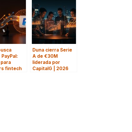
busca
Duna cierra Serie
r PayPal:
A de €30M
 para
liderada por
s fintech
CapitalG | 2026