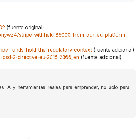
02
(fuente original)
1bnywz4/stripe_withheld_85000_from_our_eu_platform
ripe-funds-hold-the-regulatory-context
(fuente adicional)
s-psd-2-directive-eu-2015-2366_en
(fuente adicional)
es IA y herramientas reales para emprender, no solo para