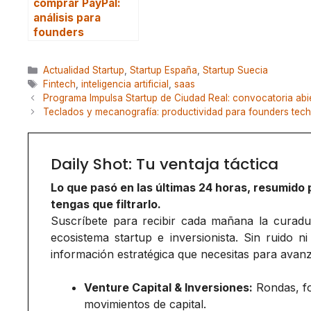
comprar PayPal:
análisis para
founders
Categorías
Actualidad Startup
,
Startup España
,
Startup Suecia
Etiquetas
Fintech
,
inteligencia artificial
,
saas
Programa Impulsa Startup de Ciudad Real: convocatoria abie
Teclados y mecanografía: productividad para founders tech
Daily Shot: Tu ventaja táctica
Lo que pasó en las últimas 24 horas, resumido 
tengas que filtrarlo.
Suscríbete para recibir cada mañana la curadurí
ecosistema startup e inversionista. Sin ruido ni
información estratégica que necesitas para avanz
Venture Capital & Inversiones:
Rondas, f
movimientos de capital.