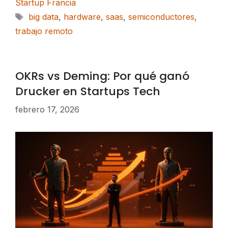
Startup Francia
Etiquetas
big data
,
hardware
,
saas
,
semiconductores
,
trabajo remoto
OKRs vs Deming: Por qué ganó
Drucker en Startups Tech
febrero 17, 2026