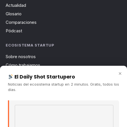
Actualidad
Glosario
Comparaciones
Pódcast
ECOSISTEMA STARTUP
Sobre nosotros
Cómo trabajamos
×
Newsletter
El Daily Shot Startupero
Contacto
Noticias del ecosistema startup en 2 minutos. Gratis, todos los
días.
Publicidad
Convocatorias
Email address
COMUNIDAD
Comunidad (Skool) ↗