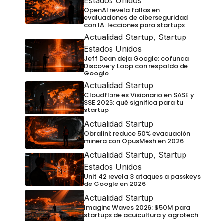
Estados Unidos
OpenAI revela fallos en
evaluaciones de ciberseguridad
con IA: lecciones para startups
Actualidad Startup
,
Startup
Estados Unidos
Jeff Dean deja Google: cofunda
Discovery Loop con respaldo de
Google
Actualidad Startup
Cloudflare es Visionario en SASE y
SSE 2026: qué significa para tu
startup
Actualidad Startup
Obralink reduce 50% evacuación
minera con OpusMesh en 2026
Actualidad Startup
,
Startup
Estados Unidos
Unit 42 revela 3 ataques a passkeys
de Google en 2026
Actualidad Startup
Imagine Waves 2026: $50M para
startups de acuicultura y agrotech