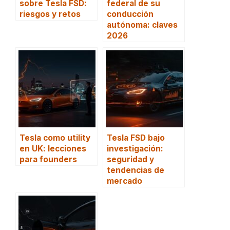
sobre Tesla FSD:
federal de su
riesgos y retos
conducción
autónoma: claves
2026
Tesla como utility
Tesla FSD bajo
en UK: lecciones
investigación:
para founders
seguridad y
tendencias de
mercado