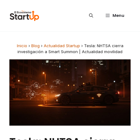
Saltar al contenido
Menu
Inicio
›
Blog
›
Actualidad Startup
›
Tesla: NHTSA cierra
investigación a Smart Summon | Actualidad movilidad