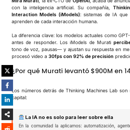
Mira Murati
, la ex-CTO de
OpenAI
, acaba de anunci
con la inteligencia artificial. Su compañía,
Thinki
Interaction Models (iModels)
: sistemas de IA que
aprenden de cada interacción humana.
La diferencia clave: los modelos actuales como GPT-
antes de responder. Los iModels de Murati
percib
tono de voz, pausas— y ajustan su respuesta en me
procesó video a
30fps con 92% de precisión
predici
¿Por qué Murati levantó $900M en 1
Los números detrás de Thinking Machines Lab son r
capital:
La IA no es solo para leer sobre ella
En la comunidad la aplicamos: automatización, agent