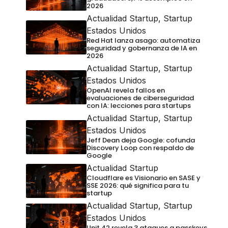
2026
Actualidad Startup
,
Startup
Estados Unidos
Red Hat lanza asago: automatiza
seguridad y gobernanza de IA en
2026
Actualidad Startup
,
Startup
Estados Unidos
OpenAI revela fallos en
evaluaciones de ciberseguridad
con IA: lecciones para startups
Actualidad Startup
,
Startup
Estados Unidos
Jeff Dean deja Google: cofunda
Discovery Loop con respaldo de
Google
Actualidad Startup
Cloudflare es Visionario en SASE y
SSE 2026: qué significa para tu
startup
Actualidad Startup
,
Startup
Estados Unidos
Unit 42 revela 3 ataques a passkeys