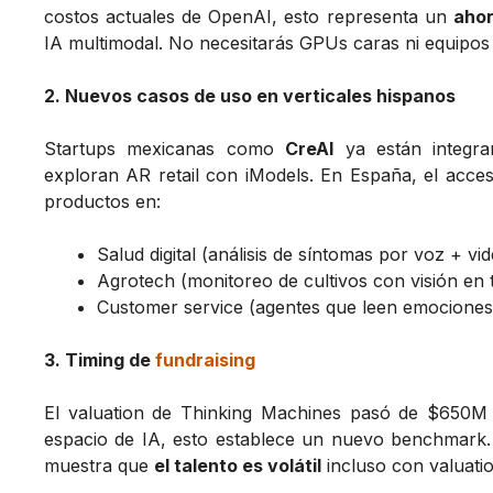
costos actuales de OpenAI, esto representa un
aho
IA multimodal. No necesitarás GPUs caras ni equipos
2. Nuevos casos de uso en verticales hispanos
Startups mexicanas como
CreAI
ya están integra
exploran AR retail con iModels. En España, el acce
productos en:
Salud digital (análisis de síntomas por voz + vi
Agrotech (monitoreo de cultivos con visión en 
Customer service (agentes que leen emociones 
3. Timing de
fundraising
El valuation de Thinking Machines pasó de $650M 
espacio de IA, esto establece un nuevo benchmark.
muestra que
el talento es volátil
incluso con valuatio