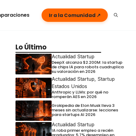
paraciones
Ir a la Comunidad ↗
Lo Último
Actualidad Startup
DeepX alcanza $2.200M: la startup
de chips IA para robots cuadruplica
su valoración en 2026
Actualidad Startup
,
Startup
Estados Unidos
Anthropic y LLMs: por qué no
romperán AES en 2026
Grokipedia de Elon Musk lleva 3
meses sin actualizarse: lecciones
para startups AI 2026
Actualidad Startup
IA roba primer empleo a recién
graduados: 5,7% desempleo en