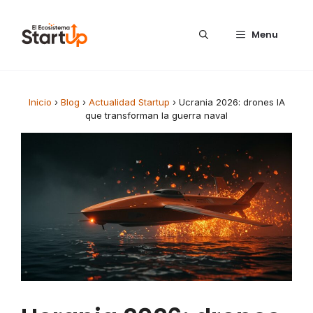
Saltar al contenido
Menu
Inicio
›
Blog
›
Actualidad Startup
›
Ucrania 2026: drones IA
que transforman la guerra naval