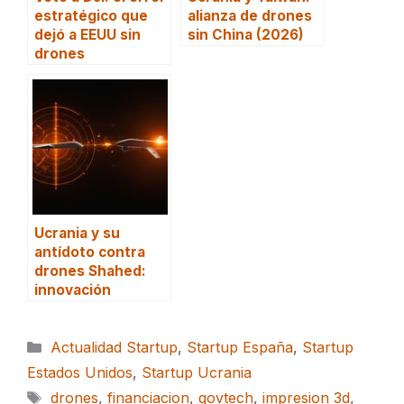
estratégico que
alianza de drones
dejó a EEUU sin
sin China (2026)
drones
Ucrania y su
antídoto contra
drones Shahed:
innovación
Categorías
Actualidad Startup
,
Startup España
,
Startup
Estados Unidos
,
Startup Ucrania
Etiquetas
drones
,
financiacion
,
govtech
,
impresion 3d
,