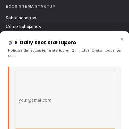
ECOSISTEMA STARTUP
Sobre nosotros
Cómo trabajamos
Newsletter
×
El Daily Shot Startupero
Contacto
Noticias del ecosistema startup en 2 minutos. Gratis, todos los
Publicidad
días.
Convocatorias
Email address
COMUNIDAD
Comunidad (Skool) ↗
Blog Cristian Tala ↗
Es La Hora de Aprender ↗
© 2026 El Ecosistema Startup. Todos los derechos
reservados.