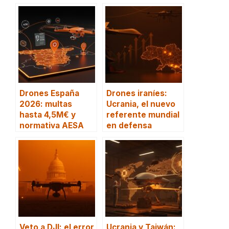
Drones España
Drones iraníes:
2026: multas
Ucrania, el nuevo
hasta 4,5M€ y
referente mundial
normativa AESA
en defensa
Veto a DJI: el error
Ucrania y Taiwán: