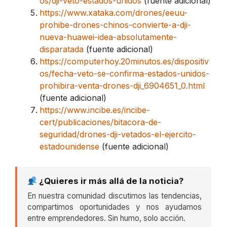
os/dji-veto-estados-unidos
(fuente adicional)
https://www.xataka.com/drones/eeuu-
prohibe-drones-chinos-convierte-a-dji-
nueva-huawei-idea-absolutamente-
disparatada
(fuente adicional)
https://computerhoy.20minutos.es/dispositiv
os/fecha-veto-se-confirma-estados-unidos-
prohibira-venta-drones-dji_6904651_0.html
(fuente adicional)
https://www.incibe.es/incibe-
cert/publicaciones/bitacora-de-
seguridad/drones-dji-vetados-el-ejercito-
estadounidense
(fuente adicional)
¿Quieres ir más allá de la noticia?
En nuestra comunidad discutimos las tendencias,
compartimos oportunidades y nos ayudamos
entre emprendedores. Sin humo, solo acción.