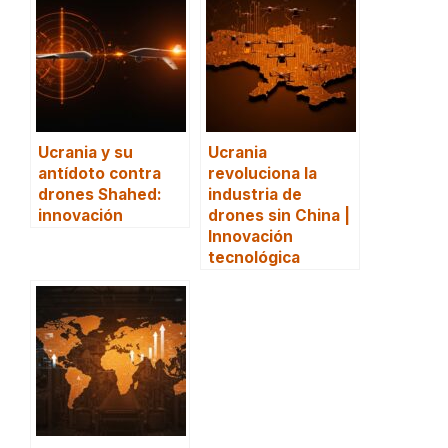
Ucrania y su
Ucrania
antídoto contra
revoluciona la
drones Shahed:
industria de
innovación
drones sin China |
Innovación
tecnológica