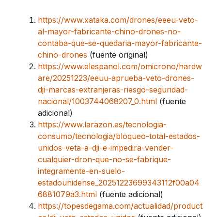
https://www.xataka.com/drones/eeeu-veto-
al-mayor-fabricante-chino-drones-no-
contaba-que-se-quedaria-mayor-fabricante-
chino-drones
(fuente original)
https://www.elespanol.com/omicrono/hardw
are/20251223/eeuu-aprueba-veto-drones-
dji-marcas-extranjeras-riesgo-seguridad-
nacional/1003744068207_0.html
(fuente
adicional)
https://www.larazon.es/tecnologia-
consumo/tecnologia/bloqueo-total-estados-
unidos-veta-a-dji-e-impedira-vender-
cualquier-dron-que-no-se-fabrique-
integramente-en-suelo-
estadounidense_20251223699343112f00a04
6881079a3.html
(fuente adicional)
https://topesdegama.com/actualidad/product