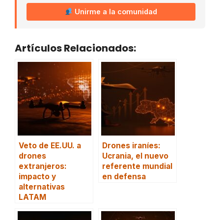
Unirme a la comunidad
Artículos Relacionados:
Veto de EE.UU. a
Drones iraníes:
drones
Ucrania, el nuevo
extranjeros:
referente mundial
impacto y
en defensa
alternativas
LATAM