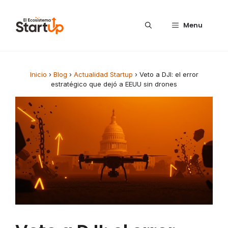
Saltar al contenido
Menu
Inicio
›
Blog
›
Actualidad Startup
›
Veto a DJI: el error
estratégico que dejó a EEUU sin drones