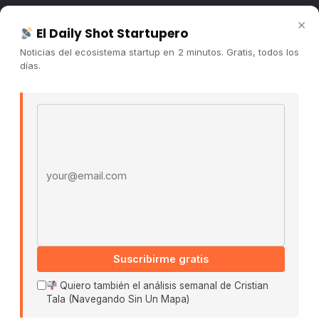
Newsletter
×
El Daily Shot Startupero
Contacto
Noticias del ecosistema startup en 2 minutos. Gratis, todos los
Publicidad
días.
Convocatorias
Email address
COMUNIDAD
Comunidad (Skool) ↗
Blog Cristian Tala ↗
Es La Hora de Aprender ↗
© 2026 El Ecosistema Startup. Todos los derechos
reservados.
Políticas De Privacidad · Términos De Uso
Suscribirme gratis
Quiero también el análisis semanal de Cristian
Tala (Navegando Sin Un Mapa)