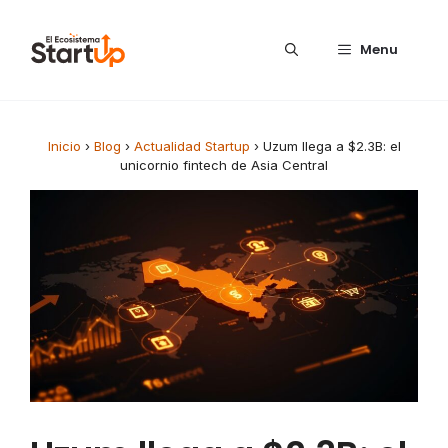
Saltar al contenido
Menu
Inicio
›
Blog
›
Actualidad Startup
›
Uzum llega a $2.3B: el
unicornio fintech de Asia Central