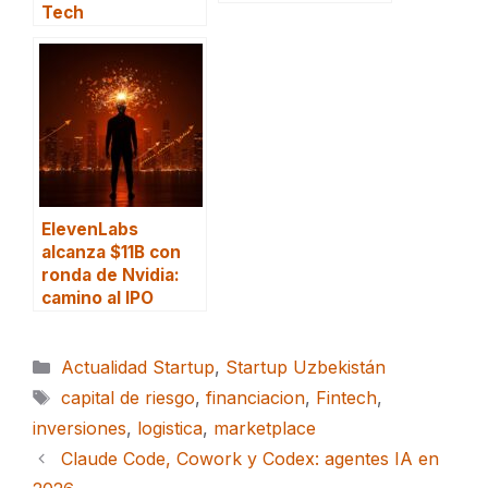
Tech
ElevenLabs
alcanza $11B con
ronda de Nvidia:
camino al IPO
Categorías
Actualidad Startup
,
Startup Uzbekistán
Etiquetas
capital de riesgo
,
financiacion
,
Fintech
,
inversiones
,
logistica
,
marketplace
Claude Code, Cowork y Codex: agentes IA en