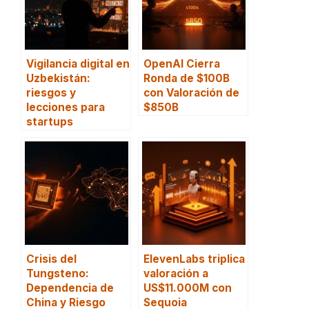
Vigilancia digital en
OpenAI Cierra
Uzbekistán:
Ronda de $100B
riesgos y
con Valoración de
lecciones para
$850B
startups
Crisis del
ElevenLabs triplica
Tungsteno:
valoración a
Dependencia de
US$11.000M con
China y Riesgo
Sequoia