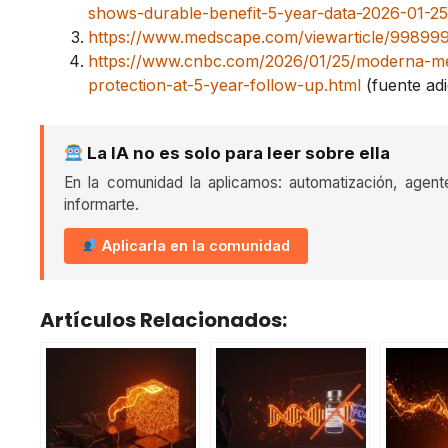
shows-durable-benefit-5-year-data-2026-01-25
https://www.medscape.com/viewarticle/99899
https://www.cnbc.com/2026/01/25/moderna-me
protection-at-5-year-follow-up.html
(fuente adi
La IA no es solo para leer sobre ella
En la comunidad la aplicamos: automatización, agent
informarte.
Aplicarla en la comunidad
Artículos Relacionados: