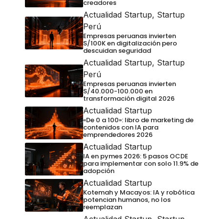
creadores
Actualidad Startup
,
Startup
Perú
Empresas peruanas invierten
S/100K en digitalización pero
descuidan seguridad
Actualidad Startup
,
Startup
Perú
Empresas peruanas invierten
S/40.000-100.000 en
transformación digital 2026
Actualidad Startup
«De 0 a 100»: libro de marketing de
contenidos con IA para
emprendedores 2026
Actualidad Startup
IA en pymes 2026: 5 pasos OCDE
para implementar con solo 11.9% de
adopción
Actualidad Startup
Kotemah y Macayos: IA y robótica
potencian humanos, no los
reemplazan