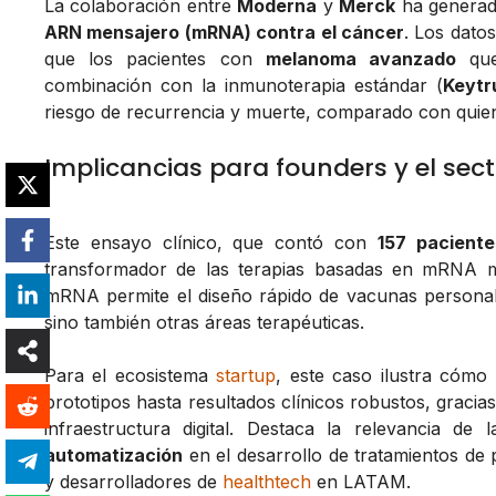
La colaboración entre
Moderna
y
Merck
ha generado
ARN mensajero (mRNA) contra el cáncer
. Los dato
que los pacientes con
melanoma avanzado
que
combinación con la inmunoterapia estándar (
Keytr
riesgo de recurrencia y muerte, comparado con quien
Implicancias para founders y el sect
Este ensayo clínico, que contó con
157 pacient
transformador de las terapias basadas en mRNA má
mRNA permite el diseño rápido de vacunas personali
sino también otras áreas terapéuticas.
Para el ecosistema
startup
, este caso ilustra cómo
prototipos hasta resultados clínicos robustos, gracias
infraestructura digital. Destaca la relevancia de 
automatización
en el desarrollo de tratamientos de 
y desarrolladores de
healthtech
en LATAM.