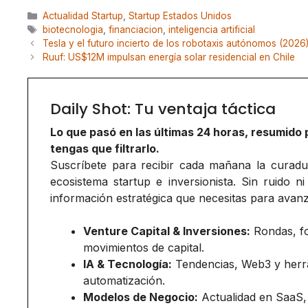
Categorías
Actualidad Startup
,
Startup Estados Unidos
Etiquetas
biotecnologia
,
financiacion
,
inteligencia artificial
Tesla y el futuro incierto de los robotaxis autónomos (2026
Ruuf: US$12M impulsan energía solar residencial en Chile
Daily Shot: Tu ventaja táctica
Lo que pasó en las últimas 24 horas, resumido 
tengas que filtrarlo.
Suscríbete para recibir cada mañana la curadurí
ecosistema startup e inversionista. Sin ruido ni
información estratégica que necesitas para avanz
Venture Capital & Inversiones:
Rondas, f
movimientos de capital.
IA & Tecnología:
Tendencias, Web3 y herr
automatización.
Modelos de Negocio:
Actualidad en SaaS,