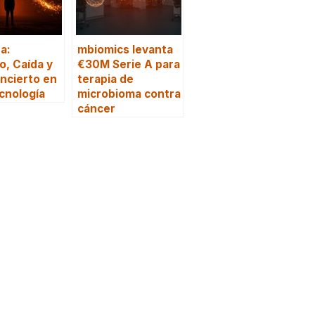
a:
mbiomics levanta
, Caída y
€30M Serie A para
Incierto en
terapia de
ecnología
microbioma contra
cáncer