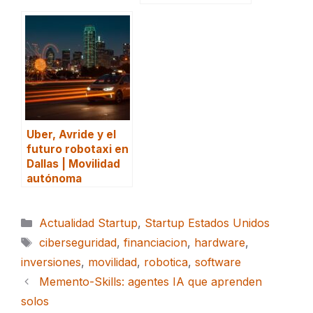
Uber, Avride y el
futuro robotaxi en
Dallas | Movilidad
autónoma
Categorías
Actualidad Startup
,
Startup Estados Unidos
Etiquetas
ciberseguridad
,
financiacion
,
hardware
,
inversiones
,
movilidad
,
robotica
,
software
Memento-Skills: agentes IA que aprenden
solos