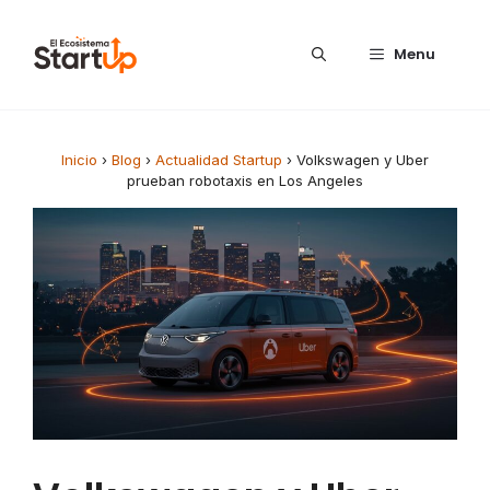
Saltar al contenido
Menu
Inicio
›
Blog
›
Actualidad Startup
›
Volkswagen y Uber
prueban robotaxis en Los Angeles