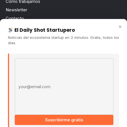
Cómo trabajamos
Newsletter
Contacto
×
Publicidad
El Daily Shot Startupero
Convocatorias
Noticias del ecosistema startup en 2 minutos. Gratis, todos los
días.
COMUNIDAD
Comunidad (Skool) ↗
Email address
Blog Cristian Tala ↗
Es La Hora de Aprender ↗
© 2026 El Ecosistema Startup. Todos los derechos
reservados.
Políticas De Privacidad · Términos De Uso
Suscribirme gratis