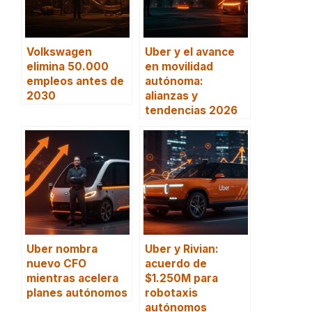
Volkswagen
Uber y el avance
elimina 50.000
en movilidad
empleos antes de
autónoma:
2030
alianzas y
tendencias 2026
Uber nombra
Uber y Rivian:
nuevo CFO
acuerdo de
mientras acelera
$1.250M para
planes autónomos
robotaxis
autónomos