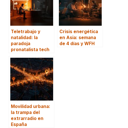
Teletrabajo y
Crisis energética
natalidad: la
en Asia: semana
paradoja
de 4 días y WFH
pronatalista tech
Movilidad urbana:
la trampa del
extrarradio en
España