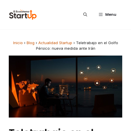
Saltar al contenido
Menu
Inicio
›
Blog
›
Actualidad Startup
›
Teletrabajo en el Golfo
Pérsico: nueva medida ante Irán