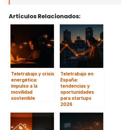
Artículos Relacionados:
Teletrabajo y crisis
Teletrabajo en
energética:
España:
impulso a la
tendencias y
movilidad
oportunidades
sostenible
para startups
2026