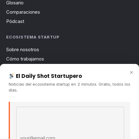
Glosario
Comparaciones
Pódcast
ECOSISTEMA STARTUP
Sobre nosotros
Cómo trabajamos
Newsletter
×
El Daily Shot Startupero
Contacto
Noticias del ecosistema startup en 2 minutos. Gratis, todos los
Publicidad
días.
Convocatorias
Email address
COMUNIDAD
Comunidad (Skool) ↗
Blog Cristian Tala ↗