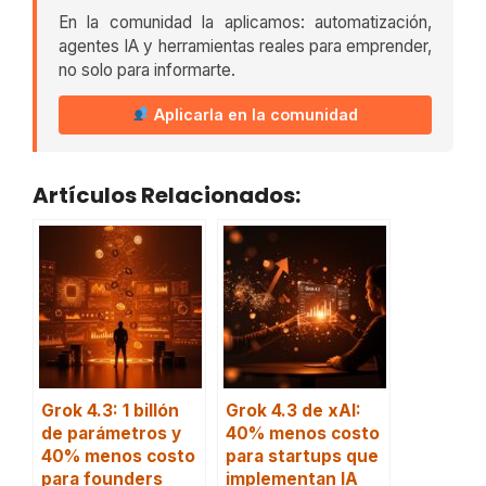
En la comunidad la aplicamos: automatización,
agentes IA y herramientas reales para emprender,
no solo para informarte.
Aplicarla en la comunidad
Artículos Relacionados:
Grok 4.3: 1 billón
Grok 4.3 de xAI:
de parámetros y
40% menos costo
40% menos costo
para startups que
para founders
implementan IA