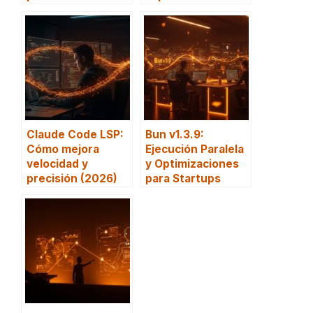
Claude Code LSP:
Bun v1.3.9:
Cómo mejora
Ejecución Paralela
velocidad y
y Optimizaciones
precisión (2026)
para Startups