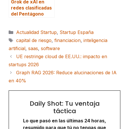
Grok de xAI en
redes clasificadas
del Pentágono
Categorías
Actualidad Startup
,
Startup España
Etiquetas
capital de riesgo
,
financiacion
,
inteligencia
artificial
,
saas
,
software
UE restringe cloud de EE.UU.: impacto en
startups 2026
Graph RAG 2026: Reduce alucinaciones de IA
en 40%
Daily Shot: Tu ventaja
táctica
Lo que pasó en las últimas 24 horas,
resumido para que tú no tengas que