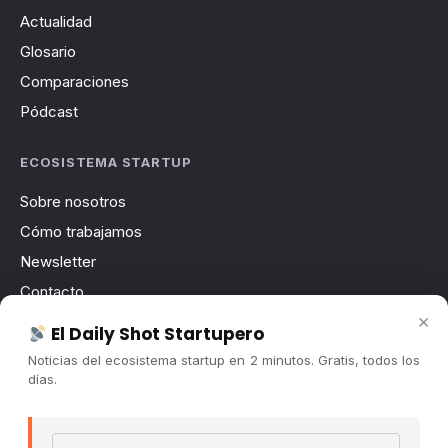
Actualidad
Glosario
Comparaciones
Pódcast
ECOSISTEMA STARTUP
Sobre nosotros
Cómo trabajamos
Newsletter
Contacto
×
Publicidad
El Daily Shot Startupero
Convocatorias
Noticias del ecosistema startup en 2 minutos. Gratis, todos los
días.
COMUNIDAD
Comunidad (Skool) ↗
Email address