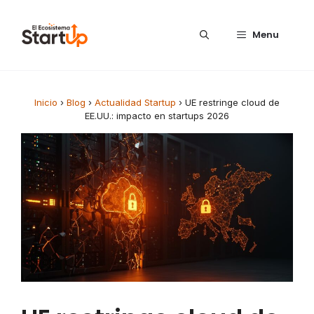
Saltar al contenido
Menu
Inicio
›
Blog
›
Actualidad Startup
›
UE restringe cloud de
EE.UU.: impacto en startups 2026