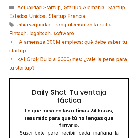
Categorías
Actualidad Startup
,
Startup Alemania
,
Startup
Estados Unidos
,
Startup Francia
Etiquetas
ciberseguridad
,
computacion en la nube
,
Fintech
,
legaltech
,
software
IA amenaza 300M empleos: qué debe saber tu
startup
xAI Grok Build a $300/mes: ¿vale la pena para
tu startup?
Daily Shot: Tu ventaja
táctica
Lo que pasó en las últimas 24 horas,
resumido para que tú no tengas que
filtrarlo.
Suscríbete para recibir cada mañana la