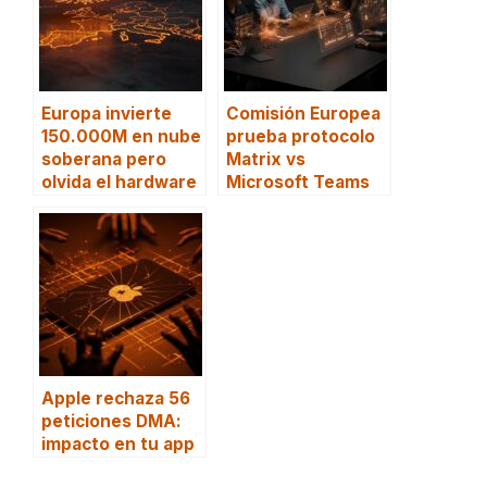
Europa invierte
Comisión Europea
150.000M en nube
prueba protocolo
soberana pero
Matrix vs
olvida el hardware
Microsoft Teams
Apple rechaza 56
peticiones DMA:
impacto en tu app