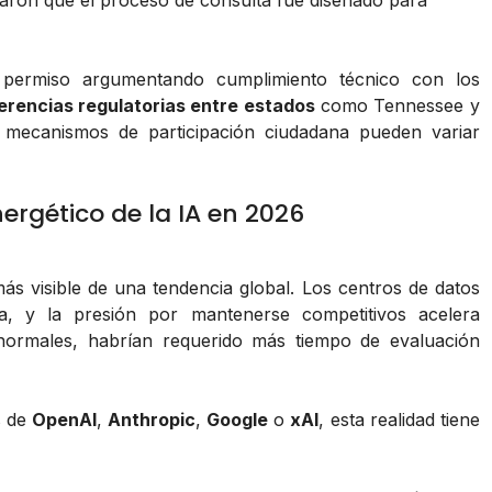
aron que el proceso de consulta fue diseñado para
permiso argumentando cumplimiento técnico con los
ferencias regulatorias entre estados
como Tennessee y
os mecanismos de participación ciudadana pueden variar
nergético de la IA en 2026
s visible de una tendencia global. Los centros de datos
a, y la presión por mantenerse competitivos acelera
 normales, habrían requerido más tiempo de evaluación
s de
OpenAI
,
Anthropic
,
Google
o
xAI
, esta realidad tiene