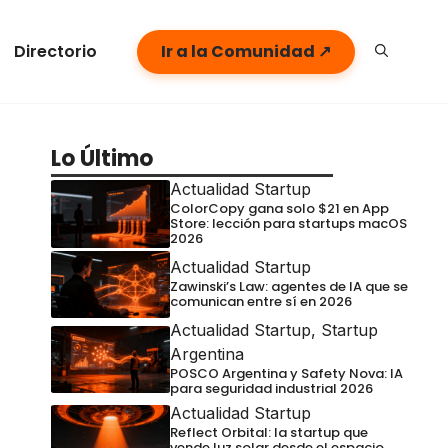
Directorio
Ir a la Comunidad ↗
Lo Último
Actualidad Startup
ColorCopy gana solo $21 en App
Store: lección para startups macOS
2026
Actualidad Startup
Zawinski’s Law: agentes de IA que se
comunican entre sí en 2026
Actualidad Startup
,
Startup
Argentina
POSCO Argentina y Safety Nova: IA
para seguridad industrial 2026
Actualidad Startup
Reflect Orbital: la startup que
vende luz solar desde el espacio