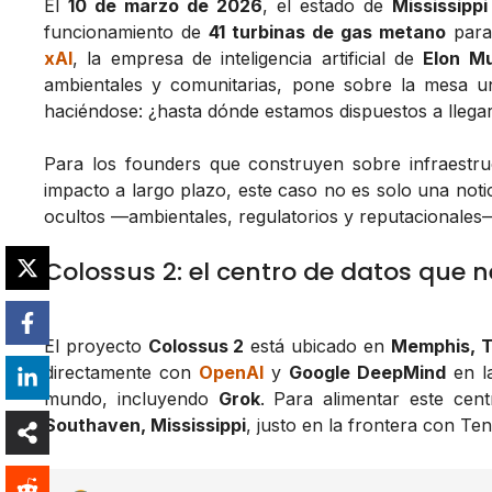
El
10 de marzo de 2026
, el estado de
Mississippi
funcionamiento de
41 turbinas de gas metano
para
xAI
, la empresa de inteligencia artificial de
Elon M
ambientales y comunitarias, pone sobre la mesa u
haciéndose: ¿hasta dónde estamos dispuestos a llegar
Para los founders que construyen sobre infraestru
impacto a largo plazo, este caso no es solo una noti
ocultos —ambientales, regulatorios y reputacionales
Colossus 2: el centro de datos que n
El proyecto
Colossus 2
está ubicado en
Memphis, 
directamente con
OpenAI
y
Google DeepMind
en la
mundo, incluyendo
Grok
. Para alimentar este cen
Southaven, Mississippi
, justo en la frontera con Te