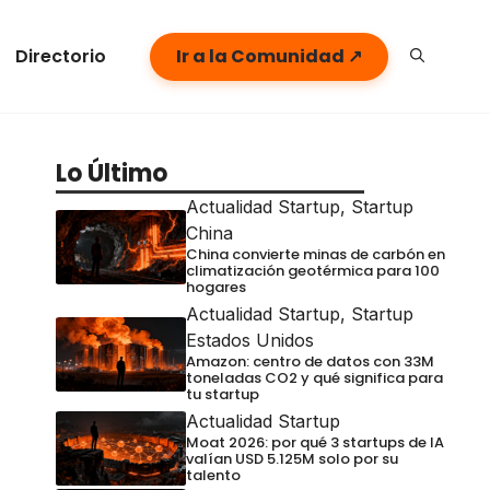
Directorio
Ir a la Comunidad ↗
Lo Último
Actualidad Startup
,
Startup
China
China convierte minas de carbón en
climatización geotérmica para 100
hogares
Actualidad Startup
,
Startup
Estados Unidos
Amazon: centro de datos con 33M
toneladas CO2 y qué significa para
tu startup
Actualidad Startup
Moat 2026: por qué 3 startups de IA
valían USD 5.125M solo por su
talento