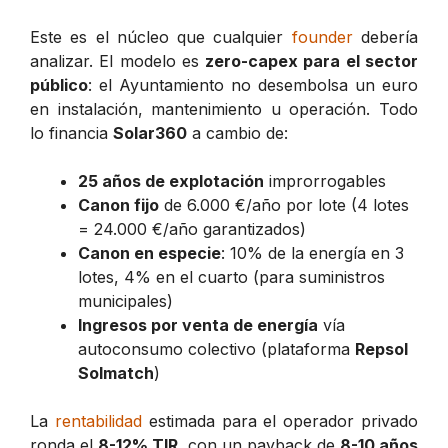
Este es el núcleo que cualquier
founder
debería
analizar. El modelo es
zero-capex para el sector
público
: el Ayuntamiento no desembolsa un euro
en instalación, mantenimiento u operación. Todo
lo financia
Solar360
a cambio de:
25 años de explotación
improrrogables
Canon fijo
de 6.000 €/año por lote (4 lotes
= 24.000 €/año garantizados)
Canon en especie
: 10% de la energía en 3
lotes, 4% en el cuarto (para suministros
municipales)
Ingresos por venta de energía
vía
autoconsumo colectivo (plataforma
Repsol
Solmatch
)
La
rentabilidad
estimada para el operador privado
ronda el
8-12% TIR
, con un payback de
8-10 años