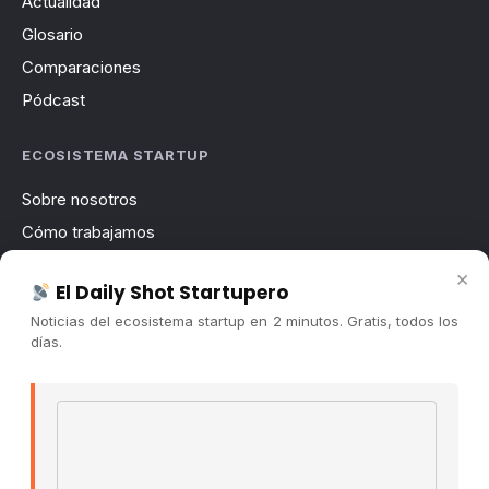
Actualidad
Glosario
Comparaciones
Pódcast
ECOSISTEMA STARTUP
Sobre nosotros
Cómo trabajamos
Newsletter
×
El Daily Shot Startupero
Contacto
Noticias del ecosistema startup en 2 minutos. Gratis, todos los
Publicidad
días.
Convocatorias
Email address
COMUNIDAD
Comunidad (Skool) ↗