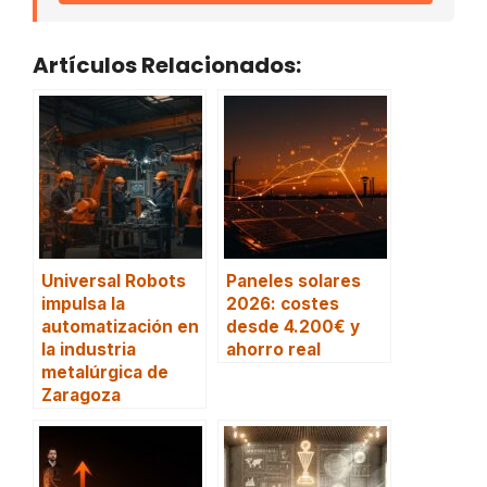
Artículos Relacionados:
Universal Robots
Paneles solares
impulsa la
2026: costes
automatización en
desde 4.200€ y
la industria
ahorro real
metalúrgica de
Zaragoza