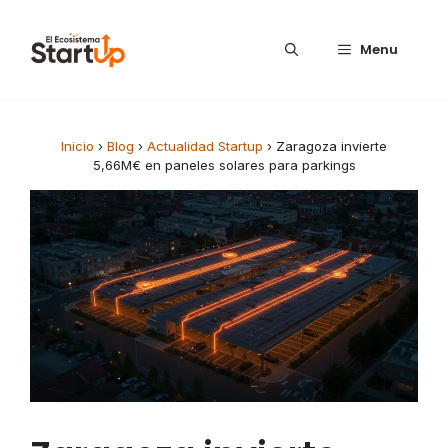
Saltar al contenido
Menu
Inicio
›
Blog
›
Actualidad Startup
›
Zaragoza invierte
5,66M€ en paneles solares para parkings