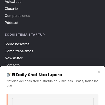
Actualidad
Glosario
Comparaciones
Pódcast
ECOSISTEMA STARTUP
Sobre nosotros
Cómo trabajamos
Newsletter
Contacto
×
Publicidad
El Daily Shot Startupero
Convocatorias
Noticias del ecosistema startup en 2 minutos. Gratis, todos los
días.
COMUNIDAD
Comunidad (Skool) ↗
Email address