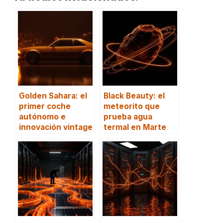
Golden Sahara: el
Black Beauty: el
primer coche
meteorito que
autónomo e
prueba agua
innovación vintage
termal en Marte