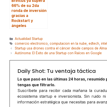
Brincus ya supera
66% de su 2da
ronda de inversión
gracias a
Rockstart y
ángeles
Categorías
Actualidad Startup
Etiquetas
comercio electronico
,
computacion en la nube
,
edtech
,
inte
Startup usa drones contra el cáncer desde campos de Alm
Autónoma: El Éxito de una Startup con Raíces en Google
Daily Shot: Tu ventaja táctica
Lo que pasó en las últimas 24 horas, resumido 
tengas que filtrarlo.
Suscríbete para recibir cada mañana la curadurí
ecosistema startup e inversionista. Sin ruido ni
información estratégica que necesitas para avanz