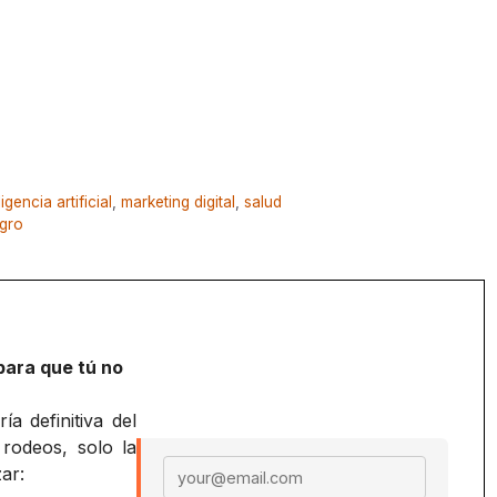
ligencia artificial
,
marketing digital
,
salud
agro
para que tú no
a definitiva del
 rodeos, solo la
Email address
ar: