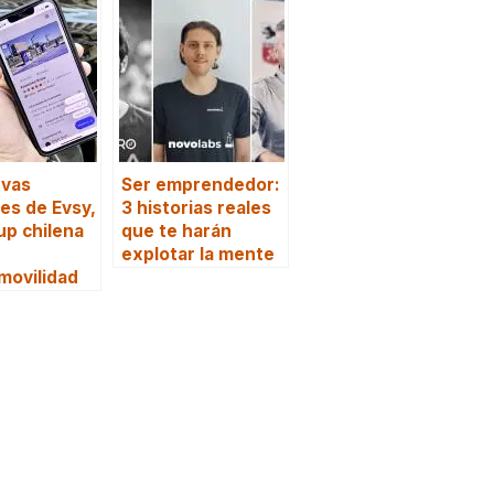
evas
Ser emprendedor:
es de Evsy,
3 historias reales
tup chilena
que te harán
explotar la mente
movilidad