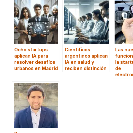
Ocho startups
Científicos
Las nu
aplican IA para
argentinos aplican
funcion
resolver desafíos
IA en salud y
la star
urbanos en Madrid
reciben distinción
de
electro