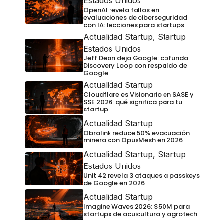
Estados Unidos
OpenAI revela fallos en
evaluaciones de ciberseguridad
con IA: lecciones para startups
Actualidad Startup
,
Startup
Estados Unidos
Jeff Dean deja Google: cofunda
Discovery Loop con respaldo de
Google
Actualidad Startup
Cloudflare es Visionario en SASE y
SSE 2026: qué significa para tu
startup
Actualidad Startup
Obralink reduce 50% evacuación
minera con OpusMesh en 2026
Actualidad Startup
,
Startup
Estados Unidos
Unit 42 revela 3 ataques a passkeys
de Google en 2026
Actualidad Startup
Imagine Waves 2026: $50M para
startups de acuicultura y agrotech