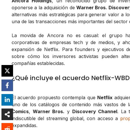
Ancora Holdings
, un reconocido grupo de inver
oponerse a la adquisición de
Warner Bros. Discove
alternativas más estratégicas para generar valor a l
una de las transacciones más importantes del sector d
La movida de Ancora no es casual: el grupo ha 
corporativas de empresas tech y de medios, y aho
expansión de Netflix. Para founders y ejecutivos d
sobre cómo los inversores activistas pueden alte
compañías establecidas.
¿Qué incluye el acuerdo Netflix-WBD
El acuerdo propuesto contempla que
Netflix
adquie
uno de los catálogos de contenido más vastos de la
Comics
,
Warner Bros.
y
Discovery Channel
. La 
indiscutible del streaming global, con acceso a
prop
expandidas.