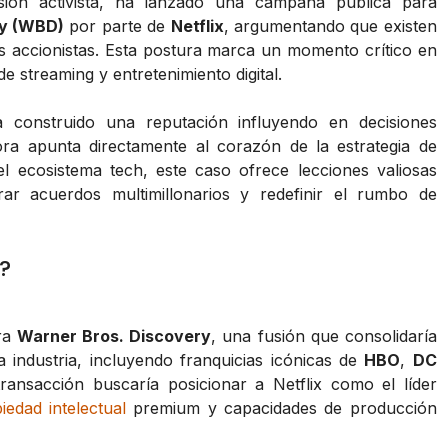
sión activista, ha lanzado una campaña pública para
ry (WBD)
por parte de
Netflix
, argumentando que existen
os accionistas. Esta postura marca un momento crítico en
e streaming y entretenimiento digital.
construido una reputación influyendo en decisiones
ra apunta directamente al corazón de la estrategia de
el ecosistema tech, este caso ofrece lecciones valiosas
rar acuerdos multimillonarios y redefinir el rumbo de
?
ra
Warner Bros. Discovery
, una fusión que consolidaría
 industria, incluyendo franquicias icónicas de
HBO
,
DC
transacción buscaría posicionar a Netflix como el líder
iedad intelectual
premium y capacidades de producción