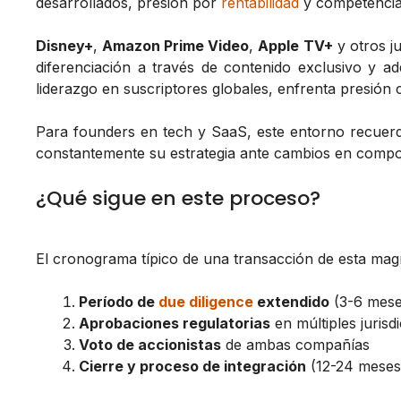
desarrollados, presión por
rentabilidad
y competencia 
Disney+
,
Amazon Prime Video
,
Apple TV+
y otros j
diferenciación a través de contenido exclusivo y adq
liderazgo en suscriptores globales, enfrenta presión 
Para founders en tech y SaaS, este entorno recuerd
constantemente su estrategia ante cambios en compo
¿Qué sigue en este proceso?
El cronograma típico de una transacción de esta magn
Período de
due diligence
extendido
(3-6 mese
Aprobaciones regulatorias
en múltiples jurisd
Voto de accionistas
de ambas compañías
Cierre y proceso de integración
(12-24 meses 