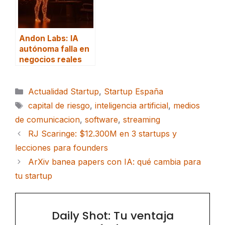
Andon Labs: IA
autónoma falla en
negocios reales
Categorías
Actualidad Startup
,
Startup España
Etiquetas
capital de riesgo
,
inteligencia artificial
,
medios
de comunicacion
,
software
,
streaming
RJ Scaringe: $12.300M en 3 startups y
lecciones para founders
ArXiv banea papers con IA: qué cambia para
tu startup
Daily Shot: Tu ventaja