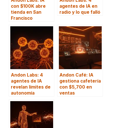
Andon Labs: IA
Andon Labs: 4
con $100K abre
agentes de IA en
tienda en San
radio y lo que falló
Francisco
Andon Labs: 4
Andon Café: IA
agentes de IA
gestiona cafetería
revelan límites de
con $5,700 en
autonomía
ventas