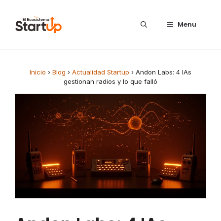
Saltar al contenido
Menu
Inicio
›
Blog
›
Actualidad Startup
›
Andon Labs: 4 IAs
gestionan radios y lo que falló