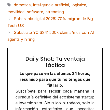
Etiquetas
domotica
,
inteligencia artificial
,
logistica
,
movilidad
,
software
,
streaming
Soberanía digital 2026: 70% migran de Big
Tech US
Substrate YC S24: 500k claims/mes con AI
agents y hiring
Daily Shot: Tu ventaja
táctica
Lo que pasó en las últimas 24 horas,
resumido para que tú no tengas que
filtrarlo.
Suscríbete para recibir cada mañana la
curaduría definitiva del ecosistema startup
e inversionista. Sin ruido ni rodeos, solo la
información estratégica que necesitas