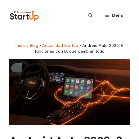
Saltar al contenido
Menu
Inicio
›
Blog
›
Actualidad Startup
›
Android Auto 2026: 6
funciones con IA que cambian todo