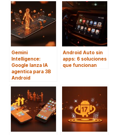
Gemini
Android Auto sin
Intelligence:
apps: 6 soluciones
Google lanza IA
que funcionan
agentica para 3B
Android