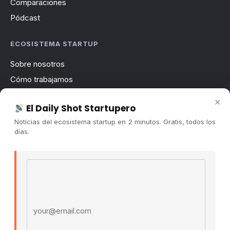
Comparaciones
Pódcast
ECOSISTEMA STARTUP
Sobre nosotros
Cómo trabajamos
Newsletter
×
El Daily Shot Startupero
Contacto
Noticias del ecosistema startup en 2 minutos. Gratis, todos los
Publicidad
días.
Convocatorias
Email address
COMUNIDAD
Comunidad (Skool) ↗
Blog Cristian Tala ↗
Es La Hora de Aprender ↗