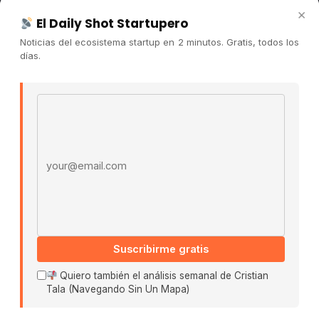
Newsletter
×
El Daily Shot Startupero
Contacto
Noticias del ecosistema startup en 2 minutos. Gratis, todos los
Publicidad
días.
Convocatorias
Email address
COMUNIDAD
Comunidad (Skool) ↗
Blog Cristian Tala ↗
Es La Hora de Aprender ↗
© 2026 El Ecosistema Startup. Todos los derechos
reservados.
Políticas De Privacidad · Términos De Uso
Suscribirme gratis
Quiero también el análisis semanal de Cristian
Tala (Navegando Sin Un Mapa)