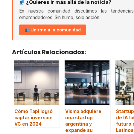
¿Quieres ir más allá de la noticia?
En nuestra comunidad discutimos las tendencia
emprendedores. Sin humo, solo acción.
Unirme a la comunidad
Artículos Relacionados:
Cómo Tapi logró
Visma adquiere
Startu
captar inversión
una startup
de IA li
VC en 2024
argentina y
futuro 
expande su
Latinoa