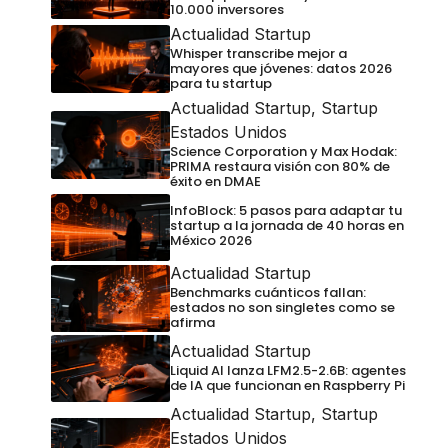
10.000 inversores
Actualidad Startup
Whisper transcribe mejor a
mayores que jóvenes: datos 2026
para tu startup
Actualidad Startup
,
Startup
Estados Unidos
Science Corporation y Max Hodak:
PRIMA restaura visión con 80% de
éxito en DMAE
InfoBlock: 5 pasos para adaptar tu
startup a la jornada de 40 horas en
México 2026
Actualidad Startup
Benchmarks cuánticos fallan:
estados no son singletes como se
afirma
Actualidad Startup
Liquid AI lanza LFM2.5-2.6B: agentes
de IA que funcionan en Raspberry Pi
Actualidad Startup
,
Startup
Estados Unidos