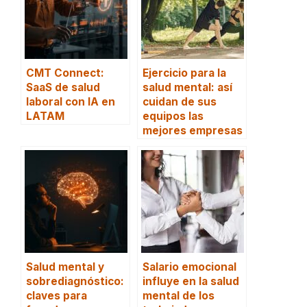
CMT Connect:
Ejercicio para la
SaaS de salud
salud mental: así
laboral con IA en
cuidan de sus
LATAM
equipos las
mejores empresas
Salud mental y
Salario emocional
sobrediagnóstico:
influye en la salud
claves para
mental de los