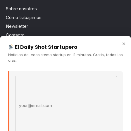
Sobre nosotros
Cómo trabajamos
Newsletter
Contacto
×
Publicidad
El Daily Shot Startupero
Convocatorias
Noticias del ecosistema startup en 2 minutos. Gratis, todos los
días.
COMUNIDAD
Comunidad (Skool) ↗
Email address
Blog Cristian Tala ↗
Es La Hora de Aprender ↗
© 2026 El Ecosistema Startup. Todos los derechos
reservados.
Políticas De Privacidad · Términos De Uso