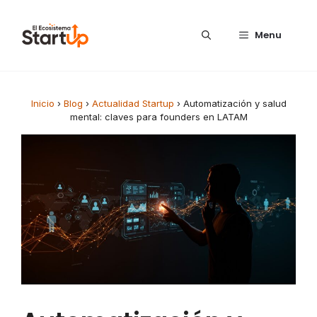
Saltar al contenido
Menu
Inicio
›
Blog
›
Actualidad Startup
›
Automatización y salud
mental: claves para founders en LATAM