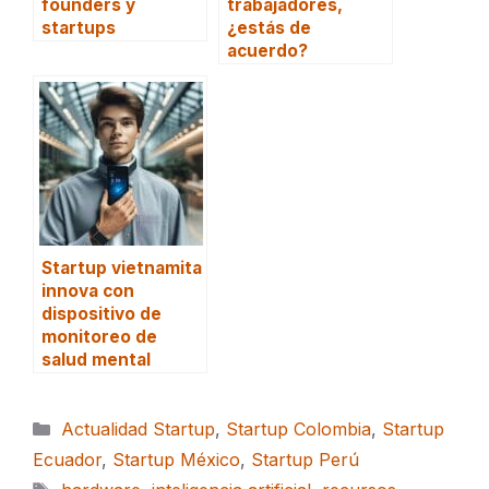
founders y
trabajadores,
startups
¿estás de
acuerdo?
Startup vietnamita
innova con
dispositivo de
monitoreo de
salud mental
Categorías
Actualidad Startup
,
Startup Colombia
,
Startup
Ecuador
,
Startup México
,
Startup Perú
Etiquetas