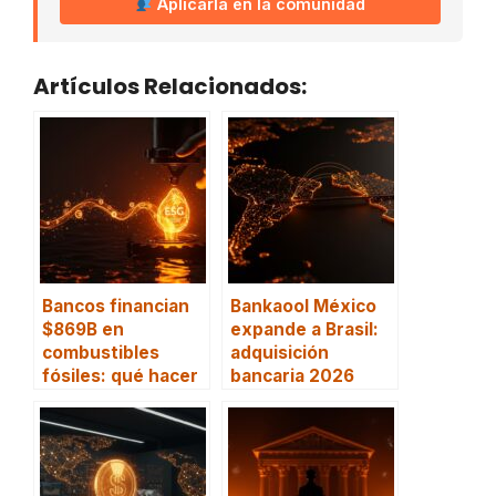
Aplicarla en la comunidad
Artículos Relacionados:
Bancos financian
Bankaool México
$869B en
expande a Brasil:
combustibles
adquisición
fósiles: qué hacer
bancaria 2026