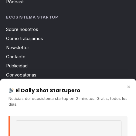
Pódcast
ECOSISTEMA STARTUP
Sobre nosotros
Cómo trabajamos
Newsletter
Contacto
Publicidad
Convocatorias
×
El Daily Shot Startupero
COMUNIDAD
Noticias del ecosistema startup en 2 minutos. Gratis, todos los
Comunidad (Skool) ↗
días.
Blog Cristian Tala ↗
Es La Hora de Aprender ↗
Email address
© 2026 El Ecosistema Startup. Todos los derechos