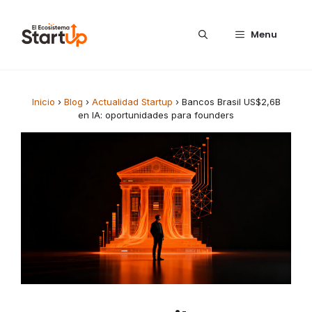
Saltar al contenido
Menu
Inicio
›
Blog
›
Actualidad Startup
›
Bancos Brasil US$2,6B
en IA: oportunidades para founders